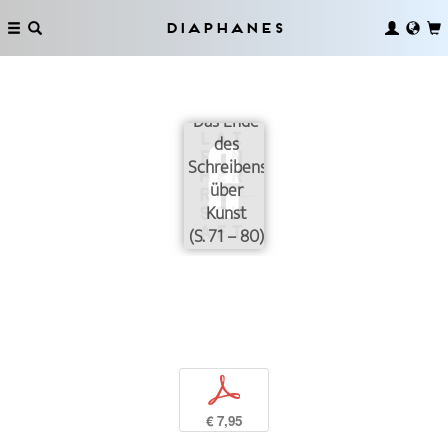
Diaphanes
Das Ende
des
Schreibens
über
Kunst
(S. 71 – 80)
p
€ 7,95