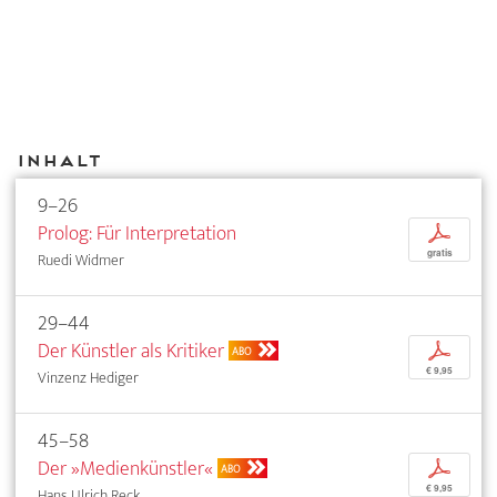
Inhalt
9–26
Prolog: Für Interpretation
p
gratis
Ruedi Widmer
29–44
Der Künstler als Kritiker
p
ABO
€ 9,95
Vinzenz Hediger
45–58
Der »Medienkünstler«
p
ABO
€ 9,95
Hans Ulrich Reck