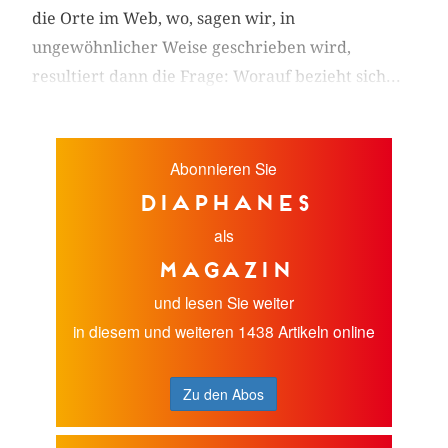
die Orte im Web, wo, sagen wir, in
ungewöhnlicher Weise geschrieben wird,
resultiert dann die Frage: Worauf bezieht sich...
Abonnieren Sie
diaphanes
als
Magazin
und lesen Sie weiter
in diesem und weiteren 1438 Artikeln online
Zu den Abos