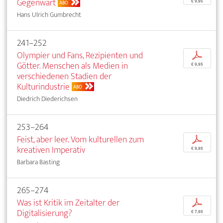
Gegenwart
€ 9,95
ABO
Hans Ulrich Gumbrecht
241–252
Olympier und Fans, Rezipienten und
p
Götter. Menschen als Medien in
€ 9,95
verschiedenen Stadien der
Kulturindustrie
ABO
Diedrich Diederichsen
253–264
Feist, aber leer. Vom kulturellen zum
p
kreativen Imperativ
€ 9,95
Barbara Basting
265–274
Was ist Kritik im Zeitalter der
p
Digitalisierung?
€ 7,95