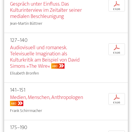
Gespräch unter Einfluss. Das
p
Kulturinterview im Zeitalter seiner
€ 9,95
medialen Beschleunigung
Jean-Martin Büttner
127–140
Audiovisuell und romanesk.
p
Televisuelle Imagination als
€ 9,95
Kulturkritik am Beispiel von David
Simons »The Wire«
ABO
Elisabeth Bronfen
141–151
Medien, Menschen, Anthropologen
p
€ 9,95
ABO
Frank Schirrmacher
175–190