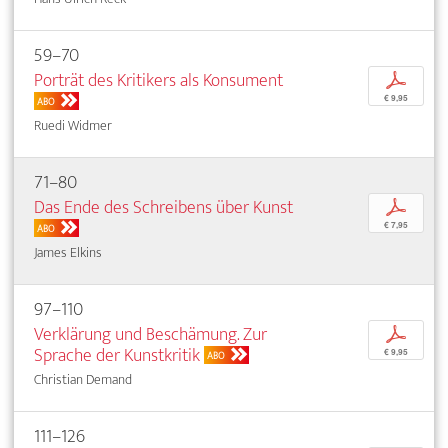
59–70
Porträt des Kritikers als Konsument
p
€ 9,95
ABO
Ruedi Widmer
71–80
Das Ende des Schreibens über Kunst
p
€ 7,95
ABO
James Elkins
97–110
Verklärung und Beschämung. Zur
p
Sprache der Kunstkritik
€ 9,95
ABO
Christian Demand
111–126