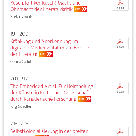
Kusch, Kritiker, kusch!. Macht und
p
Ohnmacht der Literaturkritik
€ 9,95
ABO
Stefan Zweifel
191–200
Kränkung und Anerkennung. im
p
digitalen Medienzeitalter am Beispiel
€ 7,95
der Literatur
ABO
Corina Caduff
201–212
The Embedded Artist. Zur Heimholung
p
der Künste in Kultur und Gesellschaft
€ 9,95
durch Künstlerische Forschung
ABO
Jörg Scheller
213–223
Selbstkolonialisierung in der breiten
p