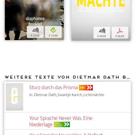
b
e
b
p
€ 15,00
€ 12,99
€ 28,00
€ 28,00
Weitere Texte von Dietmar Dath bei DIAPHANES
Sturz durch das Prisma
ABO
In: Dietmar Dath, Swantje Karich,
Lichtmächte
Your Sprache Never Was. Eine
Niederlage
OPEN
ACCESS