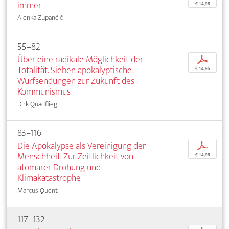
immer
€ 14,95
Alenka Zupančič
55–82
Über eine radikale Möglichkeit der
p
Totalität. Sieben apokalyptische
€ 14,95
Wurfsendungen zur Zukunft des
Kommunismus
Dirk Quadflieg
83–116
Die Apokalypse als Vereinigung der
p
Menschheit. Zur Zeitlichkeit von
€ 14,95
atomarer Drohung und
Klimakatastrophe
Marcus Quent
117–132