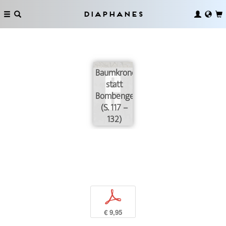
Diaphanes
Baumkronenwissen
statt
Bombengegrübel
(S. 117 –
132)
p
€ 9,95