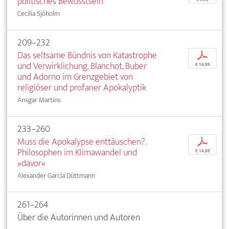
politisches Bewusstsein
Cecilia Sjöholm
209–232
Das seltsame Bündnis von Katastrophe
p
und Verwirklichung. Blanchot, Buber
€ 14,95
und Adorno im Grenzgebiet von
religiöser und profaner Apokalyptik
Ansgar Martins
233–260
Muss die Apokalypse enttäuschen?.
p
Philosophen im Klimawandel und
€ 14,95
»davor«
Alexander García Düttmann
261–264
Über die Autorinnen und Autoren