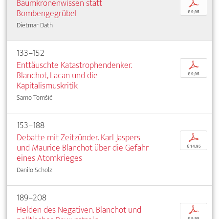
Baumkronenwissen statt
p
Bombengegrübel
€ 9,95
Dietmar Dath
133–152
Enttäuschte Katastrophendenker.
p
Blanchot, Lacan und die
€ 9,95
Kapitalismuskritik
Samo Tomšič
153–188
Debatte mit Zeitzünder. Karl Jaspers
p
und Maurice Blanchot über die Gefahr
€ 14,95
eines Atomkrieges
Danilo Scholz
189–208
Helden des Negativen. Blanchot und
p
€ 9,95