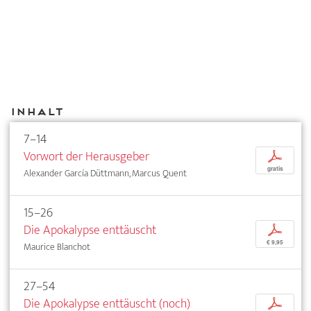
Inhalt
7–14
Vorwort der Herausgeber
p
gratis
Alexander García Düttmann, Marcus Quent
15–26
Die Apokalypse enttäuscht
p
€ 9,95
Maurice Blanchot
27–54
Die Apokalypse enttäuscht (noch)
p