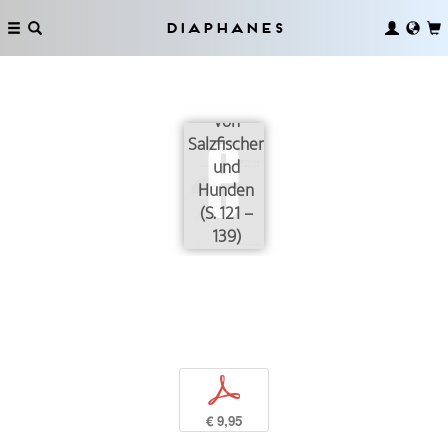
Diaphanes
Von
Salzfischen
und
Hunden
(S. 121 –
139)
p
€ 9,95