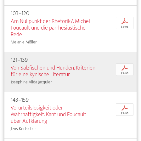
103–120
Am Nullpunkt der Rhetorik?. Michel
p
Foucault und die parrhesiastische
€ 9,95
Rede
Melanie Möller
121–139
Von Salzfischen und Hunden. Kriterien
p
für eine kynische Literatur
€ 9,95
Joséphine Alida Jacquier
143–159
Vorurteilslosigkeit oder
p
Wahrhaftigkeit. Kant und Foucault
€ 9,95
über Aufklärung
Jens Kertscher