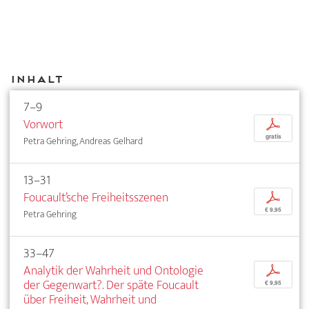
Inhalt
7–9
Vorwort
p
gratis
Petra Gehring, Andreas Gelhard
13–31
Foucault’sche Freiheitsszenen
p
€ 9,95
Petra Gehring
33–47
Analytik der Wahrheit und Ontologie
p
der Gegenwart?. Der späte Foucault
€ 9,95
über Freiheit, Wahrheit und