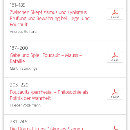
161–185
Zwischen Skeptizismus und Kynismus.
p
Prüfung und Bewährung bei Hegel und
€ 14,95
Foucault
Andreas Gelhard
187–200
Gabe und Spiel. Foucault – Mauss –
p
Bataille
€ 9,95
Martin Stöckinger
203–229
Foucaults ›parrhesia‹ – Philosophie als
p
Politik der Wahrheit
€ 14,95
Frieder Vogelmann
231–246
Die Dramatik des Diskurses. Szenen
p