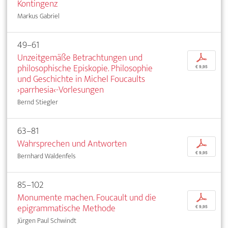
Kontingenz
Markus Gabriel
49–61
Unzeitgemäße Betrachtungen und
p
philosophische Episkopie. Philosophie
€ 9,95
und Geschichte in Michel Foucaults
›parrhesia‹-Vorlesungen
Bernd Stiegler
63–81
Wahrsprechen und Antworten
p
€ 9,95
Bernhard Waldenfels
85–102
Monumente machen. Foucault und die
p
epigrammatische Methode
€ 9,95
Jürgen Paul Schwindt