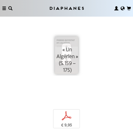
Diaphanes
« Un
Algérien »
(S. 159 –
175)
p
€ 9,95