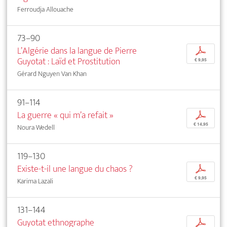
Ferroudja Allouache
73–90
L’Algérie dans la langue de Pierre
p
Guyotat : Laïd et Prostitution
€ 9,95
Gérard Nguyen Van Khan
91–114
La guerre « qui m’a refait »
p
€ 14,95
Noura Wedell
119–130
Existe-t-il une langue du chaos ?
p
€ 9,95
Karima Lazali
131–144
Guyotat ethnographe
p