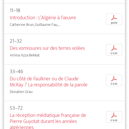
11–18
Introduction : L’Algérie à l’œuvre
p
gratis
Catherine Brun, Guillaume Fau, ...
21–32
Des vomissures sur des terres volées
p
€ 9,95
Amina Azza Bekkat
33–46
Du côté de Faulkner ou de Claude
p
McKay ? La responsabilité de la parole
€ 9,95
Donatien Grau
53–72
La réception médiatique française de
p
Pierre Guyotat durant les années
€ 9,95
algériennes