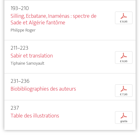
193–210
Silling, Ecbatane, Inaménas : spectre de
p
Sade et Algérie fantôme
€ 9,95
Philippe Roger
211–223
Sabir et translation
p
€ 9,95
Tiphaine Samoyault
231–236
Biobibliographies des auteurs
p
€ 7,95
237
Table des illustrations
p
gratis