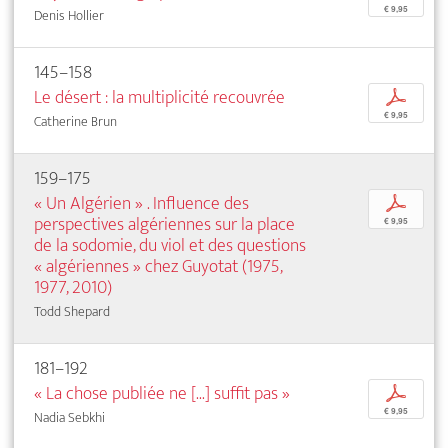
€ 9,95
Denis Hollier
145–158
Le désert : la multiplicité recouvrée
p
€ 9,95
Catherine Brun
159–175
« Un Algérien » . Influence des
p
perspectives algériennes sur la place
€ 9,95
de la sodomie, du viol et des questions
« algériennes » chez Guyotat (1975,
1977, 2010)
Todd Shepard
181–192
« La chose publiée ne [...] suffit pas »
p
€ 9,95
Nadia Sebkhi