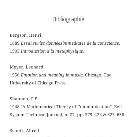
Bibliographie
Bergson, Henri
1889
Essai surles donne
esimme
diates de la conscience
.
1903
Introduction à la métaphysique
.
Meyer, Leonard
1956
Emotion and meaning in music
, Chicago, The
University of Chicago Press.
Shannon, C.E.
1948 “A Mathematical Theory of Communication”, Bell
System Technical Journal, n. 27, pp. 379–423 & 623–656.
Schutz, Alfred