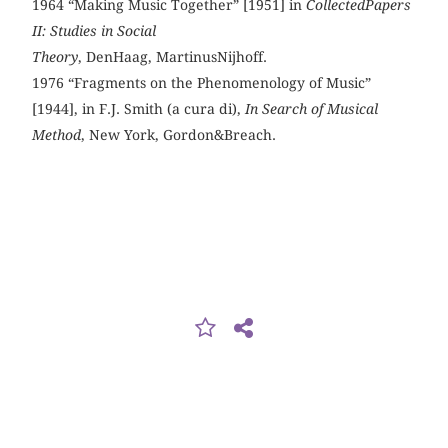
1964 “Making Music Together” [1951] in
CollectedPapers
II: Studies in Social
Theory
, DenHaag, MartinusNijhoff.
1976 “Fragments on the Phenomenology of Music”
[1944], in F.J. Smith (a cura di),
In Search of Musical
Method
, New York, Gordon&Breach.