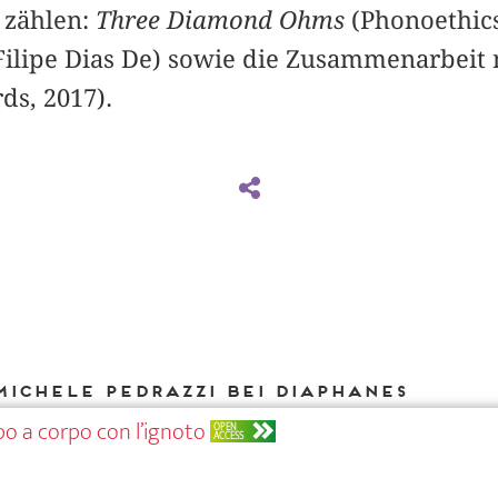
 zählen:
Three Diamond Ohms
(Phonoethics
 Filipe Dias De) sowie die Zusammenarbeit
ds, 2017).
Michele Pedrazzi bei DIAPHANES
po a corpo con l’ignoto
OPEN
ACCESS