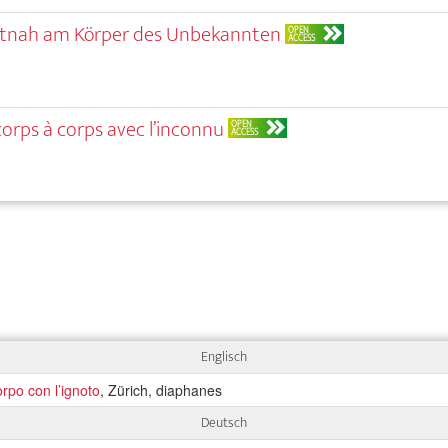
autnah am Körper des Unbekannten
OPEN
ACCESS
corps à corps avec l’inconnu
OPEN
ACCESS
Englisch
rpo con l’ignoto
, Zürich, diaphanes
Deutsch