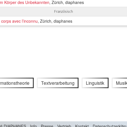
 am Körper des Unbekannten
, Zürich, diaphanes
Französisch
 corps avec l’inconnu
, Zürich, diaphanes
rmationstheorie
Textverarbeitung
Linguistik
Musi
6 DIAPHANES
Info
Presse
Vertrieb
Kontakt
Datenschutzerklär