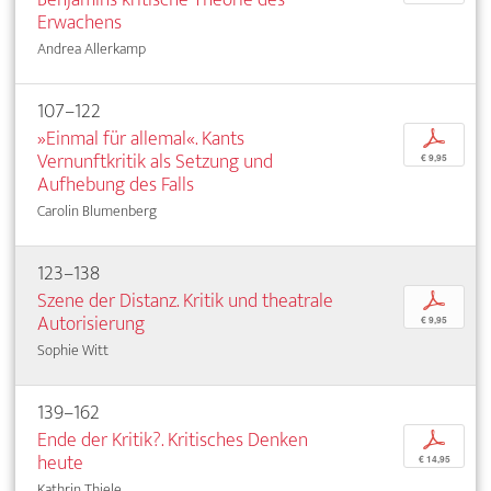
Erwachens
Andrea Allerkamp
107–122
»Einmal für allemal«. Kants
p
Vernunftkritik als Setzung und
€ 9,95
Aufhebung des Falls
Carolin Blumenberg
123–138
Szene der Distanz. Kritik und theatrale
p
Autorisierung
€ 9,95
Sophie Witt
139–162
Ende der Kritik?. Kritisches Denken
p
heute
€ 14,95
Kathrin Thiele