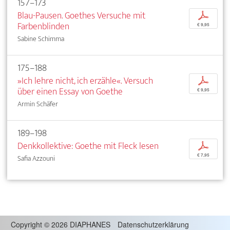
157–173
Blau-Pausen. Goethes Versuche mit
p
Farbenblinden
€ 9,95
Sabine Schimma
175–188
»Ich lehre nicht, ich erzähle«. Versuch
p
über einen Essay von Goethe
€ 9,95
Armin Schäfer
189–198
Denkkollektive: Goethe mit Fleck lesen
p
€ 7,95
Safia Azzouni
Copyright
©
2026 DIAPHANES
Datenschutzerklärung