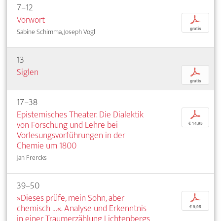
7–12
Vorwort
p
gratis
Sabine Schimma, Joseph Vogl
13
Siglen
p
gratis
17–38
Epistemisches Theater. Die Dialektik
p
von Forschung und Lehre bei
€ 14,95
Vorlesungsvorführungen in der
Chemie um 1800
Jan Frercks
39–50
»Dieses prüfe, mein Sohn, aber
p
chemisch …«. Analyse und Erkenntnis
€ 9,95
in einer Traumerzählung Lichtenbergs