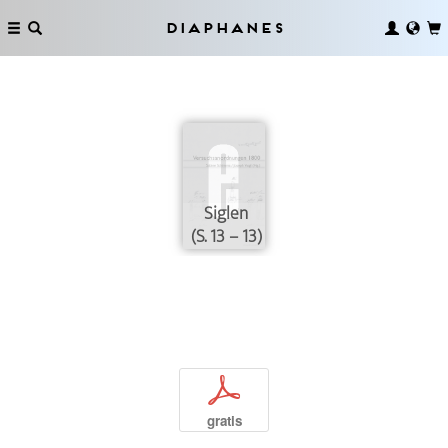
Diaphanes
Siglen
(S. 13 – 13)
p
gratis