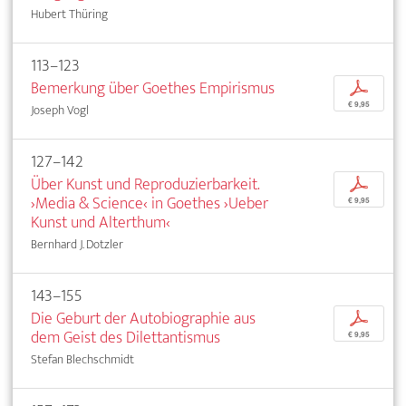
Hubert Thüring
113–123
Bemerkung über Goethes Empirismus
p
€ 9,95
Joseph Vogl
127–142
Über Kunst und Reproduzierbarkeit.
p
›Media & Science‹ in Goethes ›Ueber
€ 9,95
Kunst und Alterthum‹
Bernhard J. Dotzler
143–155
Die Geburt der Autobiographie aus
p
dem Geist des Dilettantismus
€ 9,95
Stefan Blechschmidt