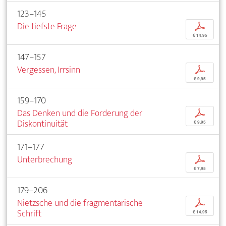
123–145
Die tiefste Frage
p
€ 14,95
147–157
Vergessen, Irrsinn
p
€ 9,95
159–170
Das Denken und die Forderung der
p
Diskontinuität
€ 9,95
171–177
Unterbrechung
p
€ 7,95
179–206
Nietzsche und die fragmentarische
p
Schrift
€ 14,95