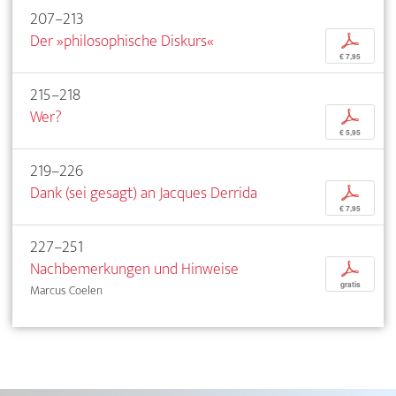
207–213
Der »philosophische Diskurs«
p
€ 7,95
215–218
Wer?
p
€ 5,95
219–226
Dank (sei gesagt) an Jacques Derrida
p
€ 7,95
227–251
Nachbemerkungen und Hinweise
p
gratis
Marcus Coelen