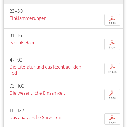
23–30
Einklammerungen
p
€ 7,95
31–46
Pascals Hand
p
€ 9,95
47–92
Die Literatur und das Recht auf den
p
Tod
€ 14,95
93–109
Die wesentliche Einsamkeit
p
€ 9,95
111–122
Das analytische Sprechen
p
€ 9,95