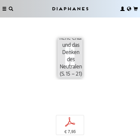
Diaphanes
René Char
und das
Denken
des
Neutralen
(S. 15 – 21)
p
€ 7,95