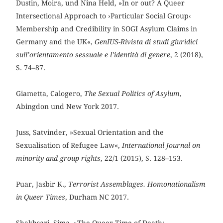
Dustin, Moira, und Nina Held, »In or out? A Queer
Intersectional Approach to ›Particular Social Group‹
Membership and Credibility in SOGI Asylum Claims in
Germany and the UK«,
GenIUS-Rivista di studi giuridici
sull’orientamento sessuale e l’identità di genere
, 2 (2018),
S. 74–87.
Giametta, Calogero,
The Sexual Politics of Asylum
,
Abingdon und New York 2017.
Juss, Satvinder, »Sexual Orientation and the
Sexualisation of Refugee Law«,
International Journal on
minority and group rights
, 22/1 (2015), S. 128–153.
Puar, Jasbir K.,
Terrorist Assemblages. Homonationalism
in Queer Times
, Durham NC 2017.
Shakhsari, Sima, »The Queer Time of Death: