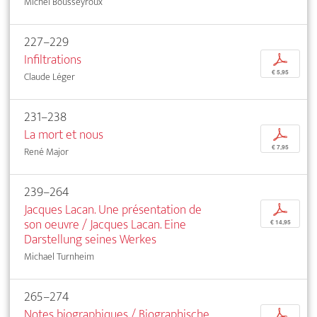
Michel Bousseyroux
227–229
Infiltrations
p
€ 5,95
Claude Léger
231–238
La mort et nous
p
€ 7,95
René Major
239–264
Jacques Lacan. Une présentation de
p
son oeuvre / Jacques Lacan. Eine
€ 14,95
Darstellung seines Werkes
Michael Turnheim
265–274
Notes biographiques / Biographische
p