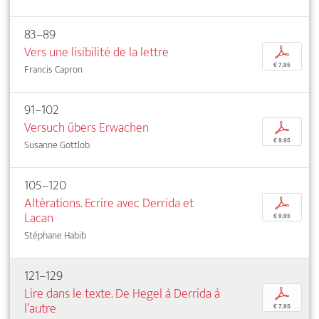
83–89
Vers une lisibilité de la lettre
p
€ 7,95
Francis Capron
91–102
Versuch übers Erwachen
p
€ 9,95
Susanne Gottlob
105–120
Altérations. Ecrire avec Derrida et
p
Lacan
€ 9,95
Stéphane Habib
121–129
Lire dans le texte. De Hegel à Derrida à
p
l’autre
€ 7,95