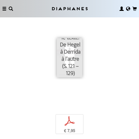
Diaphanes
Lire dans
le texte.
De Hegel
à Derrida
à l’autre
(S. 121 –
129)
p
€ 7,95