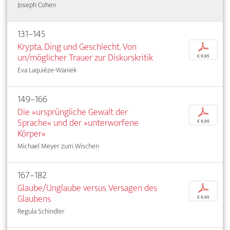
Joseph Cohen
131–145
Krypta, Ding und Geschlecht. Von
p
un/möglicher Trauer zur Diskurskritik
€ 9,95
Eva Laquièze-Waniek
149–166
Die »ursprüngliche Gewalt der
p
Sprache« und der »unterworfene
€ 9,95
Körper«
Michael Meyer zum Wischen
167–182
Glaube/Unglaube versus Versagen des
p
Glaubens
€ 9,95
Regula Schindler