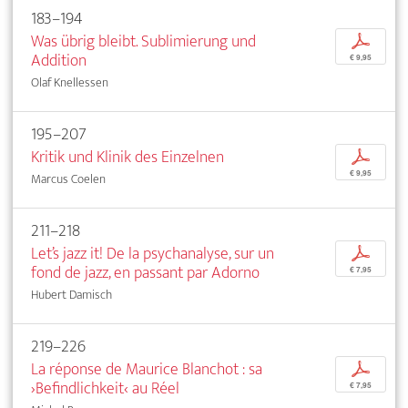
183–194
Was übrig bleibt. Sublimierung und
p
Addition
€ 9,95
Olaf Knellessen
195–207
Kritik und Klinik des Einzelnen
p
€ 9,95
Marcus Coelen
211–218
Let’s jazz it! De la psychanalyse, sur un
p
fond de jazz, en passant par Adorno
€ 7,95
Hubert Damisch
219–226
La réponse de Maurice Blanchot : sa
p
›Befindlichkeit‹ au Réel
€ 7,95