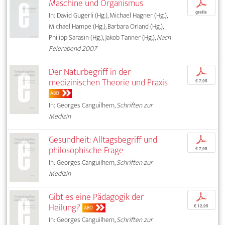
Maschine und Organismus
p
gratis
In: David Gugerli (Hg.), Michael Hagner (Hg.),
Michael Hampe (Hg.), Barbara Orland (Hg.),
Philipp Sarasin (Hg.), Jakob Tanner (Hg.),
Nach
Feierabend 2007
Der Naturbegriff in der
p
medizinischen Theorie und Praxis
€ 7,95
ABO
In: Georges Canguilhem,
Schriften zur
Medizin
Gesundheit: Alltagsbegriff und
p
philosophische Frage
€ 7,95
In: Georges Canguilhem,
Schriften zur
Medizin
Gibt es eine Pädagogik der
p
Heilung?
€ 12,95
ABO
In: Georges Canguilhem,
Schriften zur