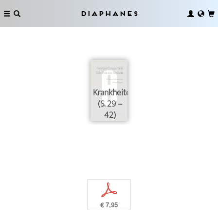
Diaphanes
Krankheiten
(S. 29 –
42)
p
€ 7,95