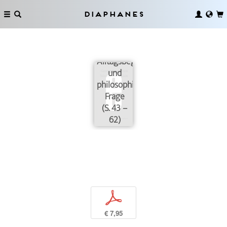
Diaphanes
Gesundheit:
Alltagsbegriff
und
philosophische
Frage
(S. 43 –
62)
p
€ 7,95