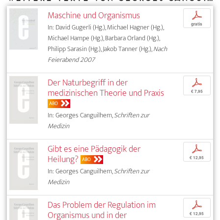
Maschine und Organismus
p
gratis
In: David Gugerli (Hg.), Michael Hagner (Hg.),
Michael Hampe (Hg.), Barbara Orland (Hg.),
Philipp Sarasin (Hg.), Jakob Tanner (Hg.),
Nach
Feierabend 2007
Der Naturbegriff in der
p
medizinischen Theorie und Praxis
€ 7,95
ABO
In: Georges Canguilhem,
Schriften zur
Medizin
Gibt es eine Pädagogik der
p
Heilung?
€ 12,95
ABO
In: Georges Canguilhem,
Schriften zur
Medizin
Das Problem der Regulation im
p
Organismus und in der
€ 12,95