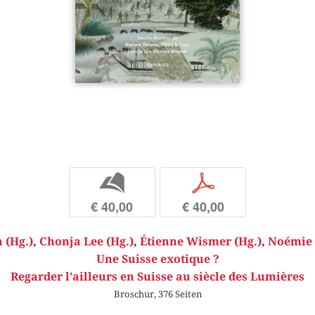
b
p
€ 40,00
€ 40,00
 (Hg.)
,
Chonja Lee (Hg.)
,
Étienne Wismer (Hg.)
,
Noémie 
Une Suisse exotique ?
Regarder l’ailleurs en Suisse au siècle des Lumières
Broschur, 376 Seiten