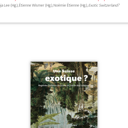
onja Lee (Hg.), Étienne Wismer (Hg.), Noémie Étienne (Hg.),
Exotic Switzerland?