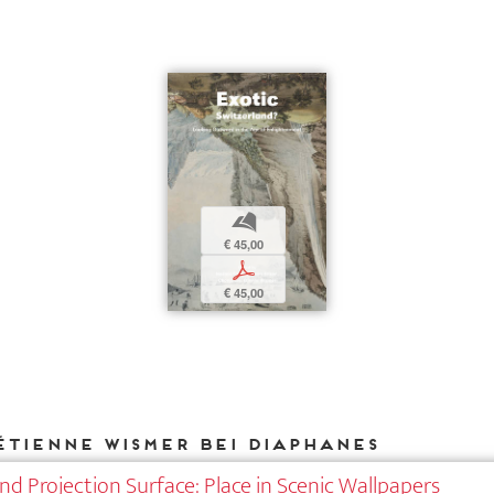
b
€ 45,00
p
€ 45,00
Étienne Wismer bei DIAPHANES
d Projection Surface: Place in Scenic Wallpapers