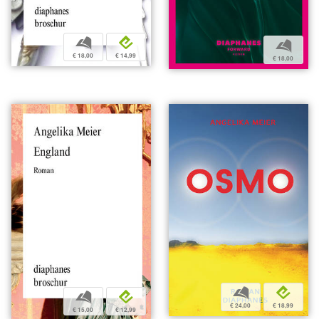
b
e
b
€ 18,00
€ 14,99
€ 18,00
b
e
b
e
€ 24,00
€ 18,99
€ 15,00
€ 12,99