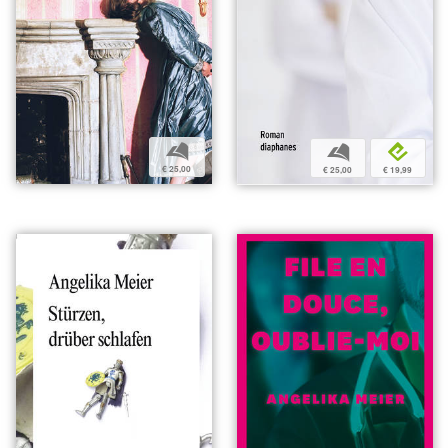
b
b
e
€ 25,00
€ 25,00
€ 19,99