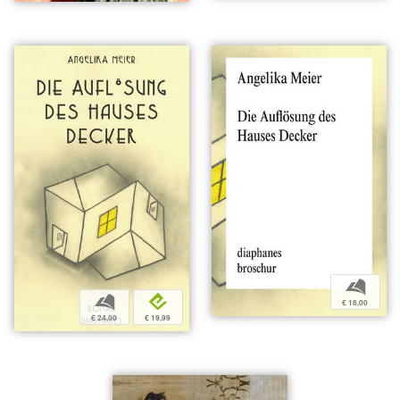
b
b
e
€ 18,00
€ 24,00
€ 19,99