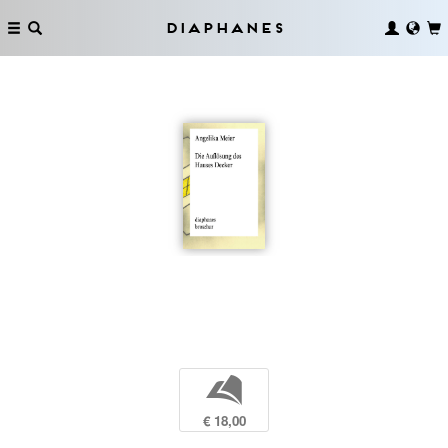
Diaphanes
b
€ 18,00