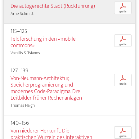
Die autogerechte Stadt (Rückführung)
p
gratis
Arne Schmitt
115–125
Feldforschung in den «mobile
p
commons»
gratis
Vassilis S. Tsianos
127–139
Von-Neumann-Architektur,
p
Speicherprogramierung und
gratis
modernes Code-Paradigma. Drei
Leitbilder früher Rechenanlagen
Thomas Haigh
140–156
Von niederer Herkunft. Die
p
praktischen Wurzeln des interaktiven
gratis