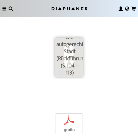
Diaphanes
Die
autogerechte
Stadt
(Rückführung)
(S. 104 –
113)
p
gratis