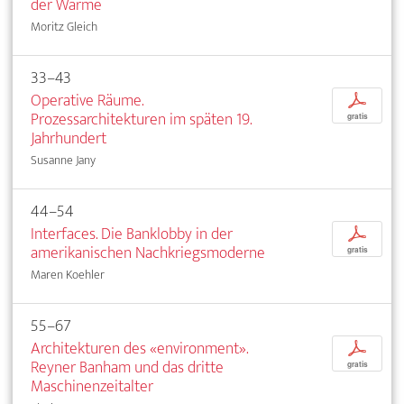
der Wärme
Moritz Gleich
33–43
Operative Räume.
p
Prozessarchitekturen im späten 19.
gratis
Jahrhundert
Susanne Jany
44–54
Interfaces. Die Banklobby in der
p
amerikanischen Nachkriegsmoderne
gratis
Maren Koehler
55–67
Architekturen des «environment».
p
Reyner Banham und das dritte
gratis
Maschinenzeitalter