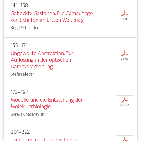
141–158
Gefleckte Gestalten. Die Camouflage
p
von Schiffen im Ersten Weltkrieg
€ 9,95
Birgit Schneider
159–171
Ungewollte Abstraktion. Zur
p
Auflösung in der optischen
€ 9,95
Datenverarbeitung
Stefan Rieger
173–197
Modelle und die Entstehung der
p
Molekularbiologie
€ 14,95
Soraya Chadarevian
201–222
Techniken des Überzeichnens.
p