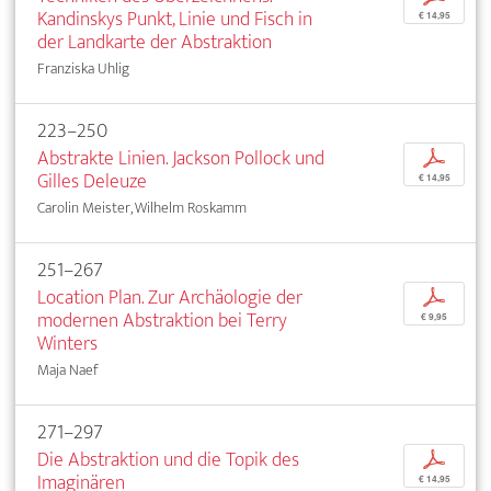
Kandinskys Punkt, Linie und Fisch in
€ 14,95
der Landkarte der Abstraktion
Franziska Uhlig
223–250
Abstrakte Linien. Jackson Pollock und
p
Gilles Deleuze
€ 14,95
Carolin Meister, Wilhelm Roskamm
251–267
Location Plan. Zur Archäologie der
p
modernen Abstraktion bei Terry
€ 9,95
Winters
Maja Naef
271–297
Die Abstraktion und die Topik des
p
Imaginären
€ 14,95