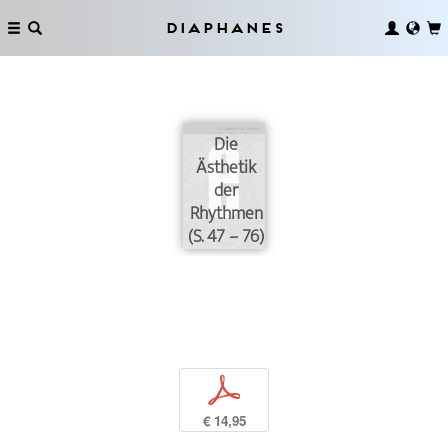
Diaphanes
Die
Ästhetik
der
Rhythmen
(S. 47 – 76)
p
€ 14,95