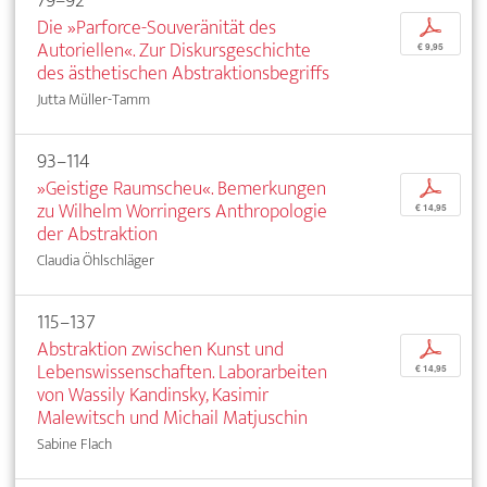
79–92
Die »Parforce-Souveränität des
p
Autoriellen«. Zur Diskursgeschichte
€ 9,95
des ästhetischen Abstraktionsbegriffs
Jutta Müller-Tamm
93–114
»Geistige Raumscheu«. Bemerkungen
p
zu Wilhelm Worringers Anthropologie
€ 14,95
der Abstraktion
Claudia Öhlschläger
115–137
Abstraktion zwischen Kunst und
p
Lebenswissenschaften. Laborarbeiten
€ 14,95
von Wassily Kandinsky, Kasimir
Malewitsch und Michail Matjuschin
Sabine Flach