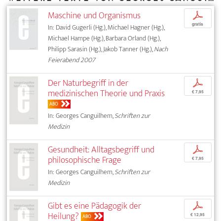
Maschine und Organismus
p
gratis
In: David Gugerli (Hg.), Michael Hagner (Hg.),
Michael Hampe (Hg.), Barbara Orland (Hg.),
Philipp Sarasin (Hg.), Jakob Tanner (Hg.),
Nach
Feierabend 2007
Der Naturbegriff in der
p
medizinischen Theorie und Praxis
€ 7,95
ABO
In: Georges Canguilhem,
Schriften zur
Medizin
Gesundheit: Alltagsbegriff und
p
philosophische Frage
€ 7,95
In: Georges Canguilhem,
Schriften zur
Medizin
Gibt es eine Pädagogik der
p
Heilung?
€ 12,95
ABO