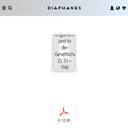
Das
Problem
Diaphanes
der
Regulation
im
Organismus
und in
der
Gesellschaft
(S. 91 –
114)
p
€ 12,95