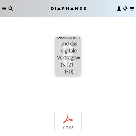
Diaphanes
Blockchain
und das
digitale
Vertragswesen
(S. 121 –
130)
p
€ 7,95