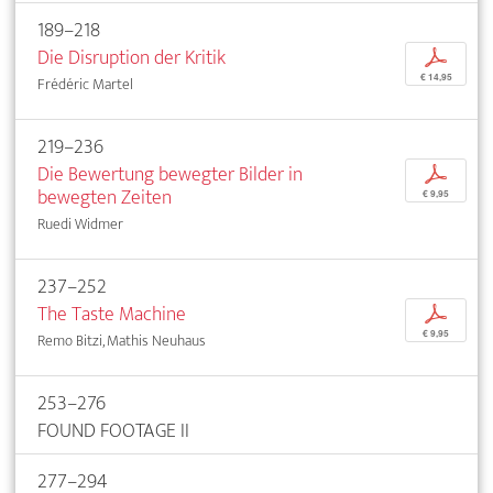
189–218
Die Disruption der Kritik
p
€ 14,95
Frédéric Martel
219–236
Die Bewertung bewegter Bilder in
p
bewegten Zeiten
€ 9,95
Ruedi Widmer
237–252
The Taste Machine
p
€ 9,95
Remo Bitzi, Mathis Neuhaus
253–276
FOUND FOOTAGE II
277–294