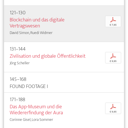
121–130
Blockchain und das digitale
p
Vertragswesen
€ 7,95
David Simon, Ruedi Widmer
131–144
Zivilisation und globale Öffentlichkeit
p
€ 9,95
Jörg Scheller
145–168
FOUND FOOTAGE I
171–188
Das App-Museum und die
p
Wiedererfindung der Aura
€ 9,95
Corinne Gisel, Lora Sommer