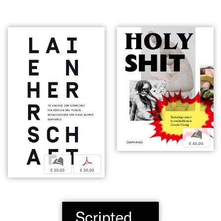
b
€ 40,00
b
p
€ 30,00
€ 30,00