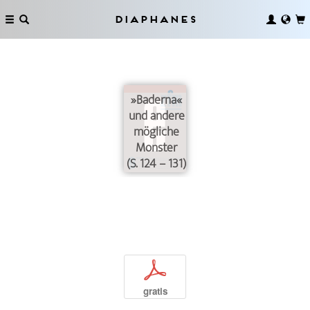
Diaphanes
»Baderna«
und andere
mögliche
Monster
(S. 124 – 131)
p
gratis