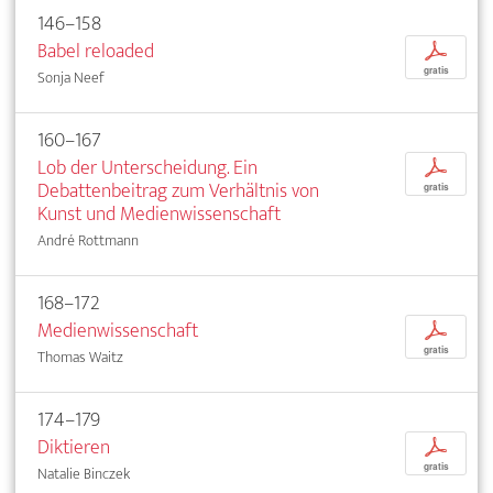
146–158
Babel reloaded
p
gratis
Sonja Neef
160–167
Lob der Unterscheidung. Ein
p
Debattenbeitrag zum Verhältnis von
gratis
Kunst und Medienwissenschaft
André Rottmann
168–172
Medienwissenschaft
p
gratis
Thomas Waitz
174–179
Diktieren
p
gratis
Natalie Binczek