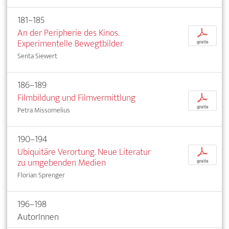
181–185
An der Peripherie des Kinos.
p
Experimentelle Bewegtbilder
gratis
Senta Siewert
186–189
Filmbildung und Filmvermittlung
p
gratis
Petra Missomelius
190–194
Ubiquitäre Verortung. Neue Literatur
p
zu umgebenden Medien
gratis
Florian Sprenger
196–198
AutorInnen