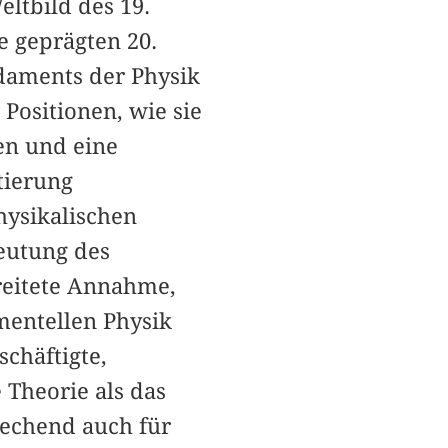
ltbild des 19.
e geprägten 20.
daments der Physik
Positionen, wie sie
en und eine
tierung
hysikalischen
eutung des
breitete Annahme,
mentellen Physik
chäftigte,
 Theorie als das
rechend auch für