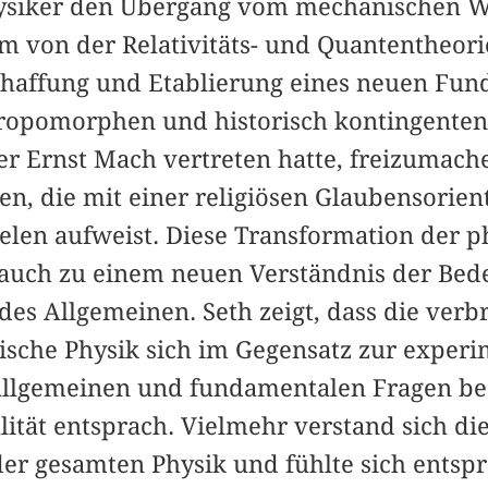
hysiker den Übergang vom mechanischen We
m von der Relativitäts- und Quantentheori
chaffung und Etablierung eines neuen Fun
hropomorphen und historisch kontingenten 
er Ernst Mach vertreten hatte, freizumach
n, die mit einer religiösen Glaubensorien
elen aufweist. Diese Transformation der p
auch zu einem neuen Verständnis der Bed
des Allgemeinen. Seth zeigt, dass die ver
ische Physik sich im Gegensatz zur experi
allgemeinen und fundamentalen Fragen bes
ität entsprach. Vielmehr verstand sich die
r gesamten Physik und fühlte sich entsp