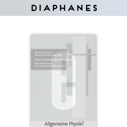
Diaphanes
Allgemeine Physik?