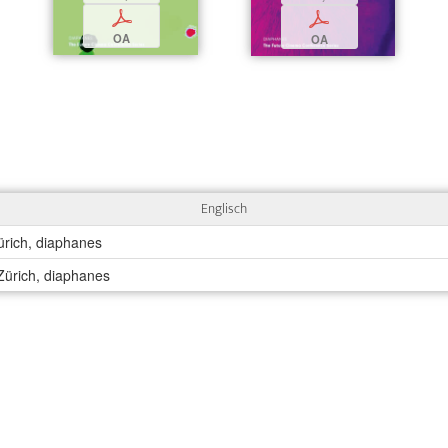
p
p
OA
OA
Englisch
ürich, diaphanes
 Zürich, diaphanes