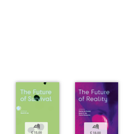
b
b
€ 15,00
€ 18,00