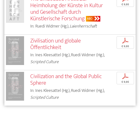
Heimholung der Künste in Kultur
€ 9,95
und Gesellschaft durch
Künstlerische Forschung
ABO
In: Ruedi Widmer (Hg.),
Laienherrschaft
Zivilisation und globale
p
Öffentlichkeit
€ 9,95
In: Ines Kleesattel (Hg.), Ruedi Widmer (Hg.),
Scripted Culture
Civilization and the Global Public
p
Sphere
€ 9,95
In: Ines Kleesattel (Hg.), Ruedi Widmer (Hg.),
Scripted Culture