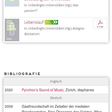
In: Unbedingte Universitäten (Hg.),
Was
passiert?
Lebenslauf
p
OPEN
ACCESS
€ 7,95
In: Unbedingte Universitäten (Hg.),
Bologna-
Bestiarium
Bibliografie
Englisch
2020
Pynchon’s Sound of Music
, Zürich, diaphanes
Deutsch
2009
Gastfreundschaft im Zeitalter der medialen
Repräsentation. Eine Ökonomie des Geistes, Wien,