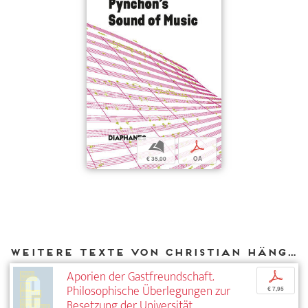
b
p
€ 35,00
OA
Weitere Texte von Christian Hänggi bei DIAPHANES
Aporien der Gastfreundschaft.
p
Philosophische Überlegungen zur
€ 7,95
Besetzung der Universität