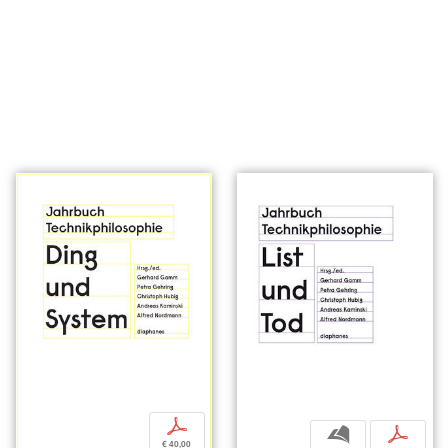
p
b
p
€ 40,00