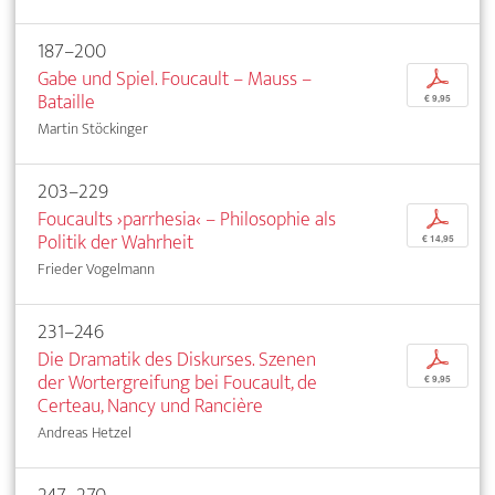
187–200
Gabe und Spiel. Foucault – Mauss –
p
Bataille
€ 9,95
Martin Stöckinger
203–229
Foucaults ›parrhesia‹ – Philosophie als
p
Politik der Wahrheit
€ 14,95
Frieder Vogelmann
231–246
Die Dramatik des Diskurses. Szenen
p
der Wortergreifung bei Foucault, de
€ 9,95
Certeau, Nancy und Rancière
Andreas Hetzel