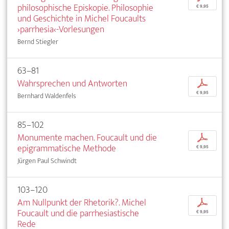
philosophische Episkopie. Philosophie
€ 9,95
und Geschichte in Michel Foucaults
›parrhesia‹-Vorlesungen
Bernd Stiegler
63–81
Wahrsprechen und Antworten
p
€ 9,95
Bernhard Waldenfels
85–102
Monumente machen. Foucault und die
p
epigrammatische Methode
€ 9,95
Jürgen Paul Schwindt
103–120
Am Nullpunkt der Rhetorik?. Michel
p
Foucault und die parrhesiastische
€ 9,95
Rede