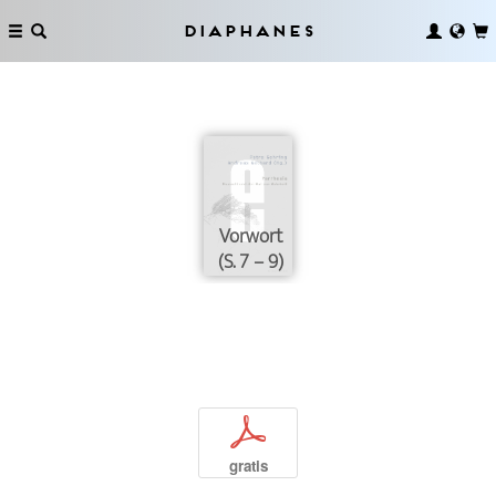
Diaphanes
Vorwort
(S. 7 – 9)
p
gratis