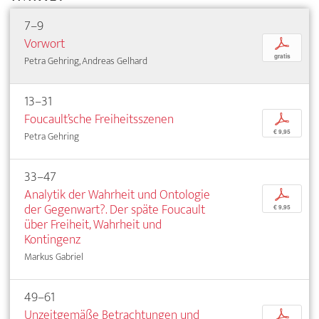
7–9
Vorwort
p
gratis
Petra Gehring, Andreas Gelhard
13–31
Foucault’sche Freiheitsszenen
p
€ 9,95
Petra Gehring
33–47
Analytik der Wahrheit und Ontologie
p
der Gegenwart?. Der späte Foucault
€ 9,95
über Freiheit, Wahrheit und
Kontingenz
Markus Gabriel
49–61
Unzeitgemäße Betrachtungen und
p