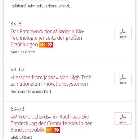
Reinhard Behnisch, Barbara Orland, ...
35–51
Das Patchwork der Mikroben. Bio-
p
Technologie jenseits der großen
gratis
Erzählungen
ABO
Mathias Grote
53–62
»Lessons from Japan«. Von High Tech
p
zu nationalen Innovationssystemen
gratis
Hermann-Johannes Kerl
63–78
»Mikro-Clochards« im Kaufhaus. Die
p
Entdeckung der Computerkids in der
gratis
Bundesrepublik
ABO
Gleb J. Albert