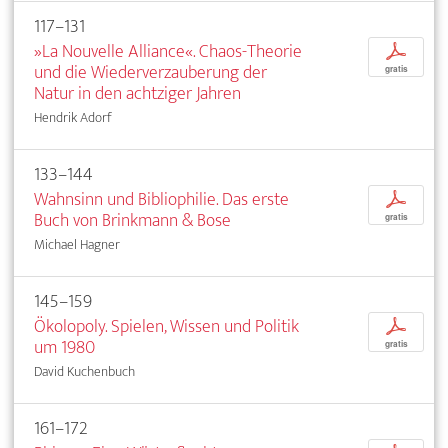
117–131
»La Nouvelle Alliance«. Chaos-Theorie
p
und die Wiederverzauberung der
gratis
Natur in den achtziger Jahren
Hendrik Adorf
133–144
Wahnsinn und Bibliophilie. Das erste
p
Buch von Brinkmann & Bose
gratis
Michael Hagner
145–159
Ökolopoly. Spielen, Wissen und Politik
p
um 1980
gratis
David Kuchenbuch
161–172