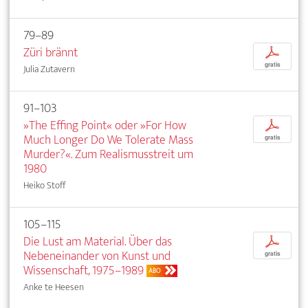
79–89
Züri brännt
p
gratis
Julia Zutavern
91–103
»The Effing Point« oder »For How
p
Much Longer Do We Tolerate Mass
gratis
Murder?«. Zum Realismusstreit um
1980
Heiko Stoff
105–115
Die Lust am Material. Über das
p
Nebeneinander von Kunst und
gratis
Wissenschaft, 1975–1989
ABO
Anke te Heesen