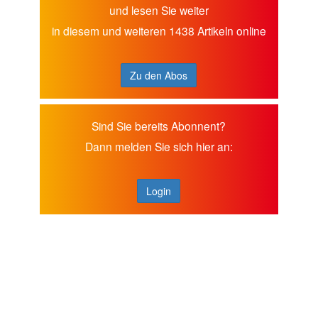
und lesen Sie weiter
in diesem und weiteren 1438 Artikeln online
Zu den Abos
Sind Sie bereits Abonnent?
Dann melden Sie sich hier an:
Login