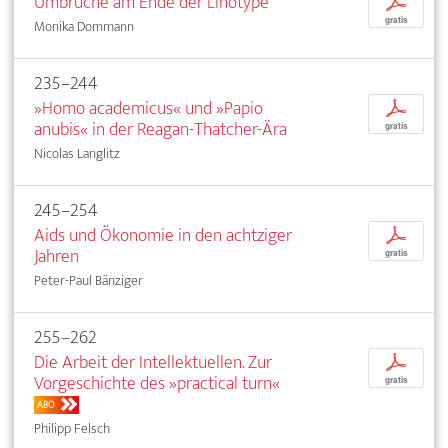
Umbrüche am Ende der Linotype
p
gratis
Monika Dommann
235–244
»Homo academicus« und »Papio
p
anubis« in der Reagan-Thatcher-Ära
gratis
Nicolas Langlitz
245–254
Aids und Ökonomie in den achtziger
p
Jahren
gratis
Peter-Paul Bänziger
255–262
Die Arbeit der Intellektuellen. Zur
p
Vorgeschichte des »practical turn«
gratis
ABO
Philipp Felsch