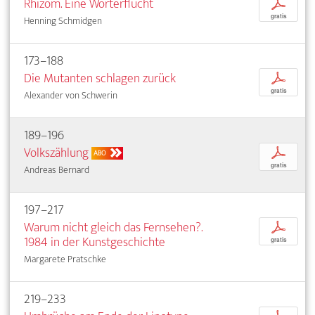
Rhizom. Eine Wörterflucht
p
gratis
Henning Schmidgen
173–188
Die Mutanten schlagen zurück
p
gratis
Alexander von Schwerin
189–196
Volkszählung
p
ABO
gratis
Andreas Bernard
197–217
Warum nicht gleich das Fernsehen?.
p
1984 in der Kunstgeschichte
gratis
Margarete Pratschke
219–233