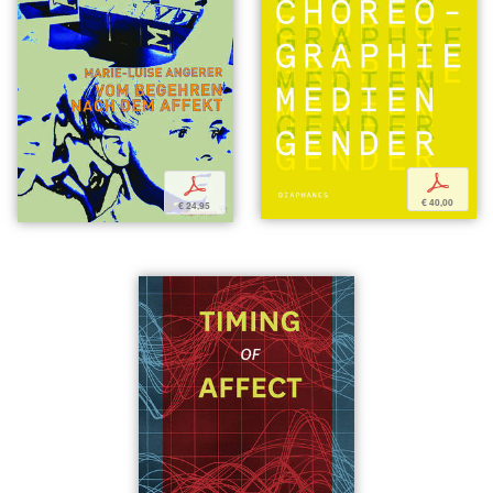
p
p
€ 40,00
€ 24,95