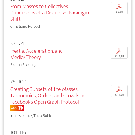
From Masses to Collectives.
p
Dimensions of a Discursive Paradigm
€ 9,95
Shift
Christiane Heibach
53–74
Inertia, Acceleration, and
p
Media/Theory
€ 14,95
Florian Sprenger
75–100
Creating Subsets of the Masses.
p
Taxonomies, Orders, and Crowds in
€ 14,95
Facebook’s Open Graph Protocol
ABO
Irina Kaldrack, Theo Röhle
101–116