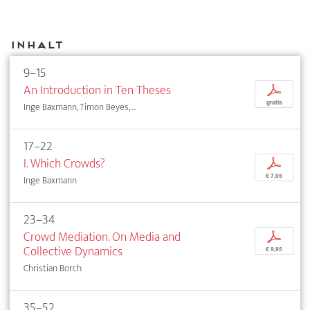
Inhalt
9–15
An Introduction in Ten Theses
p
gratis
Inge Baxmann, Timon Beyes, ...
17–22
I. Which Crowds?
p
€ 7,95
Inge Baxmann
23–34
Crowd Mediation. On Media and
p
Collective Dynamics
€ 9,95
Christian Borch
35–52