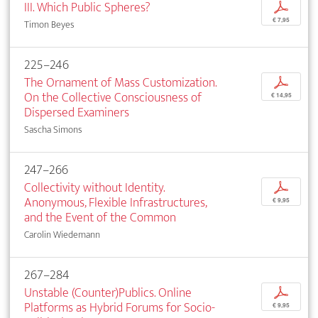
III. Which Public Spheres?
p
€ 7,95
Timon Beyes
225–246
The Ornament of Mass Customization.
p
On the Collective Consciousness of
€ 14,95
Dispersed Examiners
Sascha Simons
247–266
Collectivity without Identity.
p
Anonymous, Flexible Infrastructures,
€ 9,95
and the Event of the Common
Carolin Wiedemann
267–284
Unstable (Counter)Publics. Online
p
Platforms as Hybrid Forums for Socio-
€ 9,95