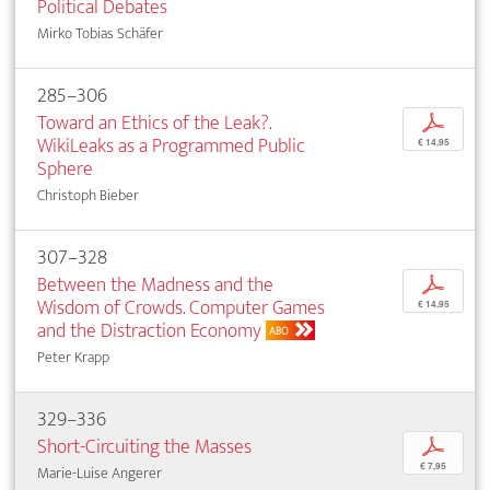
Political Debates
Mirko Tobias Schäfer
285–306
Toward an Ethics of the Leak?.
p
WikiLeaks as a Programmed Public
€ 14,95
Sphere
Christoph Bieber
307–328
Between the Madness and the
p
Wisdom of Crowds. Computer Games
€ 14,95
and the Distraction Economy
ABO
Peter Krapp
329–336
Short-Circuiting the Masses
p
€ 7,95
Marie-Luise Angerer