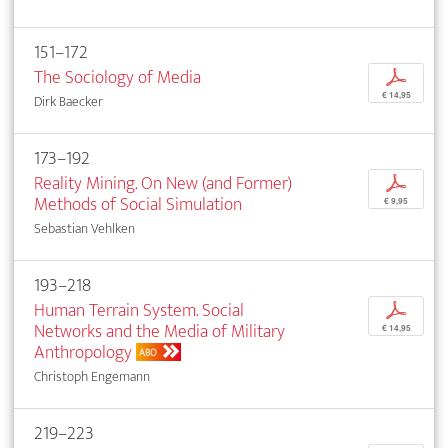
151–172
The Sociology of Media
p
€ 14,95
Dirk Baecker
173–192
Reality Mining. On New (and Former)
p
Methods of Social Simulation
€ 9,95
Sebastian Vehlken
193–218
Human Terrain System. Social
p
Networks and the Media of Military
€ 14,95
Anthropology
ABO
Christoph Engemann
219–223