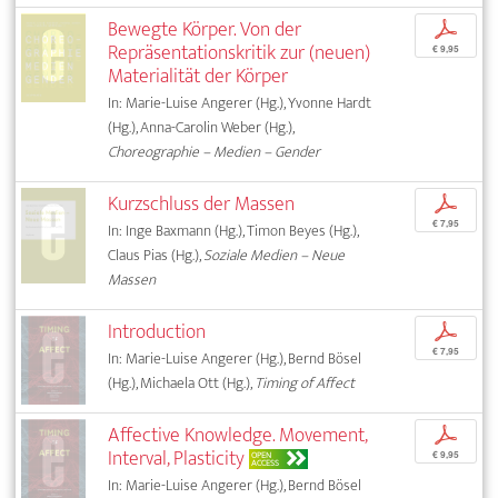
Bewegte Körper. Von der
p
Repräsentationskritik zur (neuen)
€ 9,95
Materialität der Körper
In: Marie-Luise Angerer (Hg.), Yvonne Hardt
(Hg.), Anna-Carolin Weber (Hg.),
Choreographie – Medien – Gender
Kurzschluss der Massen
p
€ 7,95
In: Inge Baxmann (Hg.), Timon Beyes (Hg.),
Claus Pias (Hg.),
Soziale Medien – Neue
Massen
Introduction
p
€ 7,95
In: Marie-Luise Angerer (Hg.), Bernd Bösel
(Hg.), Michaela Ott (Hg.),
Timing of Affect
Affective Knowledge. Movement,
p
Interval, Plasticity
OPEN
€ 9,95
ACCESS
In: Marie-Luise Angerer (Hg.), Bernd Bösel