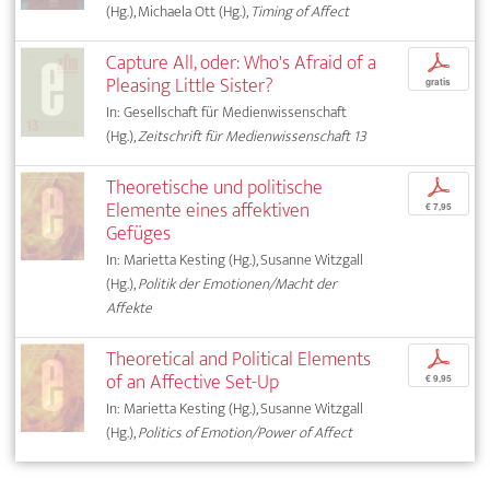
(Hg.), Michaela Ott (Hg.),
Timing of Affect
Capture All, oder: Who's Afraid of a
p
Pleasing Little Sister?
gratis
In: Gesellschaft für Medienwissenschaft
(Hg.),
Zeitschrift für Medienwissenschaft 13
Theoretische und politische
p
Elemente eines affektiven
€ 7,95
Gefüges
In: Marietta Kesting (Hg.), Susanne Witzgall
(Hg.),
Politik der Emotionen/Macht der
Affekte
Theoretical and Political Elements
p
of an Affective Set-Up
€ 9,95
In: Marietta Kesting (Hg.), Susanne Witzgall
(Hg.),
Politics of Emotion/Power of Affect