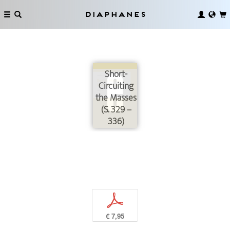
Diaphanes
Short-
Circuiting
the Masses
(S. 329 –
336)
p
€ 7,95