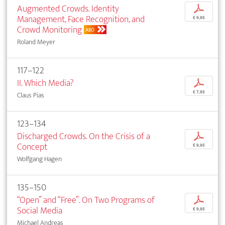
Augmented Crowds. Identity
p
Management, Face Recognition, and
€ 9,95
Crowd Monitoring
ABO
Roland Meyer
117–122
II. Which Media?
p
€ 7,95
Claus Pias
123–134
Discharged Crowds. On the Crisis of a
p
Concept
€ 9,95
Wolfgang Hagen
135–150
“Open” and “Free”. On Two Programs of
p
Social Media
€ 9,95
Michael Andreas