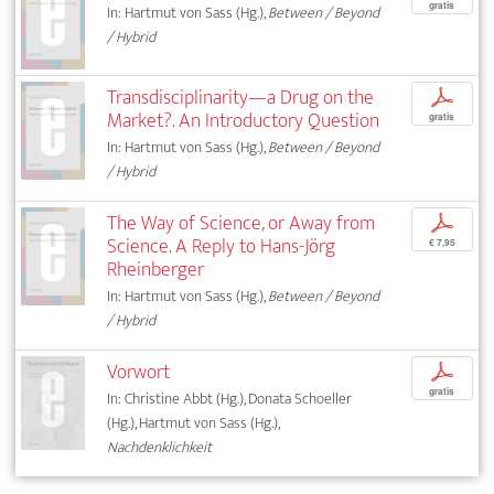
gratis
In: Hartmut von Sass (Hg.),
Between / Beyond
/ Hybrid
Transdisciplinarity—a Drug on the
p
Market?. An Introductory Question
gratis
In: Hartmut von Sass (Hg.),
Between / Beyond
/ Hybrid
The Way of Science, or Away from
p
Science. A Reply to Hans-Jörg
€ 7,95
Rheinberger
In: Hartmut von Sass (Hg.),
Between / Beyond
/ Hybrid
Vorwort
p
gratis
In: Christine Abbt (Hg.), Donata Schoeller
(Hg.), Hartmut von Sass (Hg.),
Nachdenklichkeit