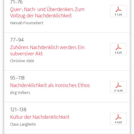
71–76
Quer-, Nach- und Überdenken. Zum
p
Vollzug der Nachdenklichkeit
€ 7,95
Hannah Fissenebert
77–94
Zuhören. Nachdenklich werden. Ein
p
subversiver Akt
€ 9,95
Christine Abbt
95–118
Nachdenklichkeit als ironisches Ethos
p
€ 14,95
Jörg Volbers
121–138
Kultur der Nachdenklichkeit
p
€ 9,95
Claus Langbehn