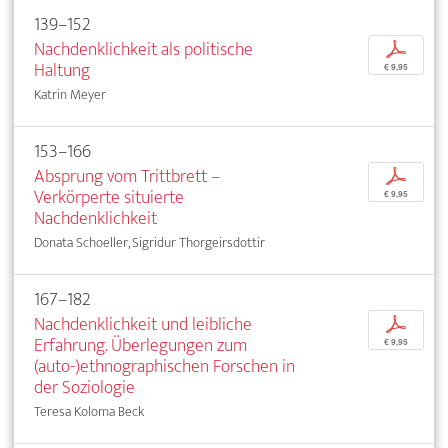
139–152
Nachdenklichkeit als politische
p
Haltung
€ 9,95
Katrin Meyer
153–166
Absprung vom Trittbrett –
p
Verkörperte situierte
€ 9,95
Nachdenklichkeit
Donata Schoeller, Sigridur Thorgeirsdottir
167–182
Nachdenklichkeit und leibliche
p
Erfahrung. Überlegungen zum
€ 9,95
(auto-)ethnographischen Forschen in
der Soziologie
Teresa Koloma Beck