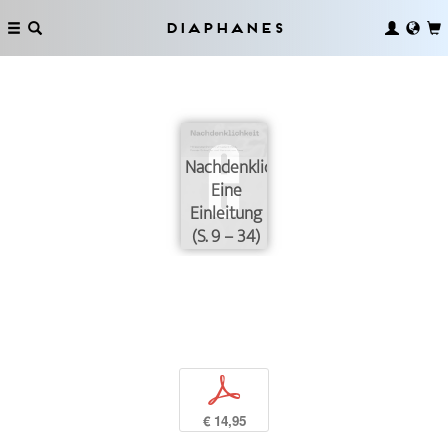
Diaphanes
Nachdenklichkeit.
Eine
Einleitung
(S. 9 – 34)
p
€ 14,95