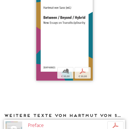
b
p
€ 30,00
€ 30,00
Weitere Texte von Hartmut von Sass bei DIAPHANES
Preface
p