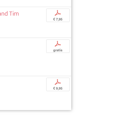
 and Tim
p
€ 7,95
p
gratis
p
€ 9,95