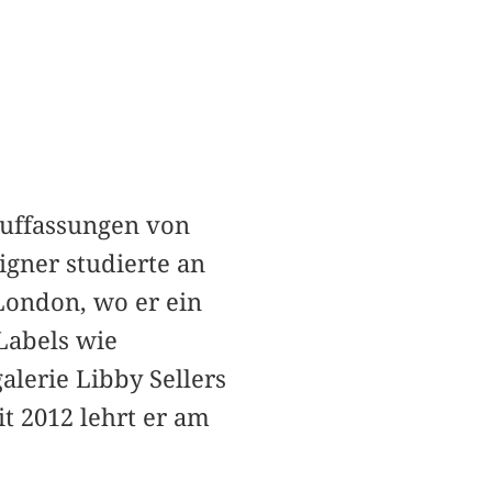
Auffassungen von
igner studierte an
London, wo er ein
Labels wie
lerie Libby Sellers
t 2012 lehrt er am