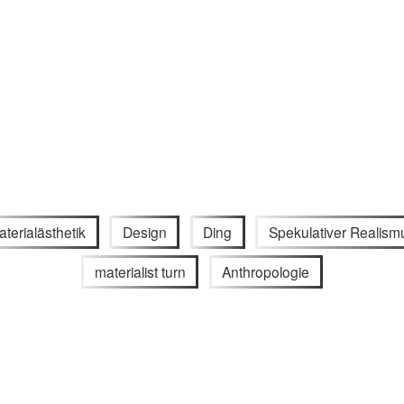
terialästhetik
Design
Ding
Spekulativer Realism
materialist turn
Anthropologie