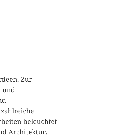
erdeen. Zur
n und
nd
zahlreiche
rbeiten beleuchtet
nd Architektur.