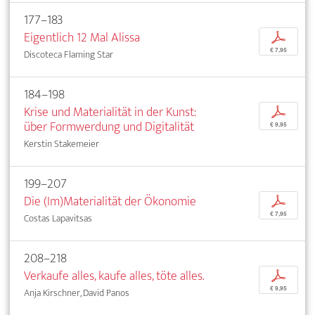
177–183
Eigentlich 12 Mal Alissa
p
€ 7,95
Discoteca Flaming Star
184–198
Krise und Materialität in der Kunst:
p
über Formwerdung und Digitalität
€ 9,95
Kerstin Stakemeier
199–207
Die (Im)Materialität der Ökonomie
p
€ 7,95
Costas Lapavitsas
208–218
Verkaufe alles, kaufe alles, töte alles.
p
€ 9,95
Anja Kirschner, David Panos