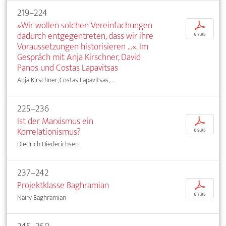
219–224
»Wir wollen solchen Vereinfachungen
p
dadurch entgegentreten, dass wir ihre
€ 7,95
Voraussetzungen historisieren ...«. Im
Gespräch mit Anja Kirschner, David
Panos und Costas Lapavitsas
Anja Kirschner, Costas Lapavitsas, ...
225–236
Ist der Marxismus ein
p
Korrelationismus?
€ 9,95
Diedrich Diederichsen
237–242
Projektklasse Baghramian
p
€ 7,95
Nairy Baghramian