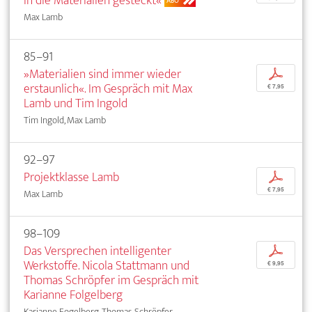
in die Materialien gesteckt«
ABO
Max Lamb
85–91
»Materialien sind immer wieder
p
erstaunlich«. Im Gespräch mit Max
€ 7,95
Lamb und Tim Ingold
Tim Ingold, Max Lamb
92–97
Projektklasse Lamb
p
€ 7,95
Max Lamb
98–109
Das Versprechen intelligenter
p
Werkstoffe. Nicola Stattmann und
€ 9,95
Thomas Schröpfer im Gespräch mit
Karianne Folgelberg
Karianne Fogelberg, Thomas Schröpfer, ...