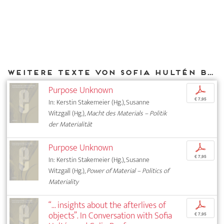
Weitere Texte von Sofia Hultén bei DIAPHANES
Purpose Unknown
p
€ 7,95
In: Kerstin Stakemeier (Hg.), Susanne
Witzgall (Hg.),
Macht des Materials – Politik
der Materialität
Purpose Unknown
p
€ 7,95
In: Kerstin Stakemeier (Hg.), Susanne
Witzgall (Hg.),
Power of Material – Politics of
Materiality
“... insights about the afterlives of
p
objects”. In Conversation with Sofia
€ 7,95