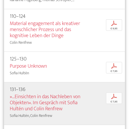
110–124
Material engagement als kreativer
p
menschlicher Prozess und das
€ 9,95
kognitive Leben der Dinge
Colin Renfrew
125–130
Purpose Unknown
p
€ 7,95
Sofia Hultén
131–136
»...Einsichten in das Nachleben von
p
Objekten«. Im Gespräch mit Sofia
€ 7,95
Hultén und Colin Renfrew
Sofia Hultén, Colin Renfrew