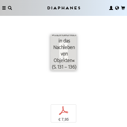
Diaphanes
»...Einsichten
in das
Nachleben
von
Objekten«
(S. 131 – 136)
p
€ 7,95