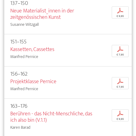
137–150
Neue Materialist_innen in der
p
zeitgenössischen Kunst
€ 9,95
Susanne Witzgall
151–155
Kassetten, Cassettes
p
€ 7,95
Manfred Pernice
156–162
Projektklasse Pernice
p
€ 7,95
Manfred Pernice
163–176
Berühren - das Nicht-Menschliche, das
p
ich also bin (V.1.1)
€ 9,95
Karen Barad