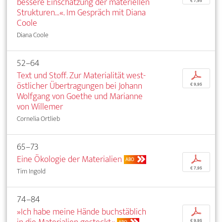
bessere Einschätzung der materiellen
€ 7,95
Strukturen...«. Im Gespräch mit Diana
Coole
Diana Coole
52–64
Text und Stoff. Zur Materialität west-
p
östlicher Übertragungen bei Johann
€ 9,95
Wolfgang von Goethe und Marianne
von Willemer
Cornelia Ortlieb
65–73
Eine Ökologie der Materialien
p
ABO
€ 7,95
Tim Ingold
74–84
»Ich habe meine Hände buchstäblich
p
€ 9,95