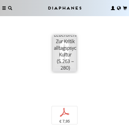
Diaphanes
Das
Verschwinden
der
Lebensfehler.
Zur Kritik
alltagspsychologischer
Kultur
(S. 263 –
280)
p
€ 7,95