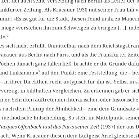
e Zeit fiel auch seine Versetzung nach Berlin als Leiter der 
ankfurter Zeitung. Als Kracauer 1930 mit seiner Frau Lili
amin: »Es ist gut für die Stadt, diesen Feind in ihren Maue
n möge »verstehen ihn zum Schweigen zu bringen […], inde
6
t«.
es sich nicht erfüllt. Unmittelbar nach dem Reichstagsbra
racauer aus Berlin nach Paris, und als die Frankfurter Zeit
chen danach ganz fallen ließ, brachte er die Gründe dafü
7
 und Linksmann«
auf den Punkt: eine Feststellung, die – be
in ihrer Direktheit recht untypisch für ihn ist. Selbst in 
vorzugt in bildhaften Vergleichen. Zu erkennen gab er sic
inen Schriften auftretenden literarischen oder historische
ts nach dem Prinzip der Ähnlichkeit – eine dem Grundsatz 
 methodische Entscheidung. So steht im Mittelpunkt seine
Jacques Offenbach und das Paris seiner Zeit
(1937) der aus
ach. Wenn Kracauer diesen dem Luftgeist Ariel gleichsetzt