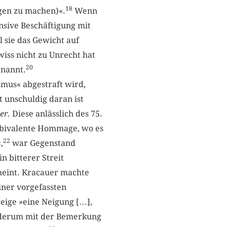
18
agen zu machen)«.
Wenn
nsive Beschäftigung mit
 sie das Gewicht auf
iss nicht zu Unrecht hat
20
enannt.
smus« abgestraft wird,
 unschuldig daran ist
er.
Diese anlässlich des 75.
mbivalente Hommage, wo es
22
,
war Gegenstand
n bitterer Streit
heint. Kracauer machte
iner vorgefassten
zeige »eine Neigung […],
wiederum mit der Bemerkung