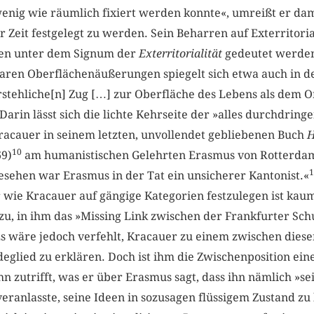
 wenig wie räumlich fixiert werden konnte«, umreißt er da
Zeit festgelegt zu werden. Sein Beharren auf Exterritorial
ben unter dem Signum der ­
Exterritorialität
gedeutet werde
ren Oberflächenäußerungen spiegelt sich etwa auch in 
tehliche[n] Zug […] zur Oberfläche des Lebens als dem Or
Darin lässt sich die lichte Kehrseite der »alles durchdrin
racauer in seinem letzten, unvollendet gebliebenen Buch ­
H
10
69)
am humanistischen Gelehrten Erasmus von ­Rotterdam
1
esehen war Erasmus in der Tat ein unsicherer Kantonist.«
wie Kracauer auf gängige Kategorien festzulegen ist kaum
u, in ihm das »Missing Link zwischen der Frankfurter Sc
s wäre jedoch verfehlt, Kracauer zu einem zwischen diese
glied zu erklären. Doch ist ihm die Zwischenposition eines
hn zutrifft, was er über Erasmus sagt, dass ihn nämlich »s
ranlasste, seine Ideen in sozusagen flüssigem Zustand zu 