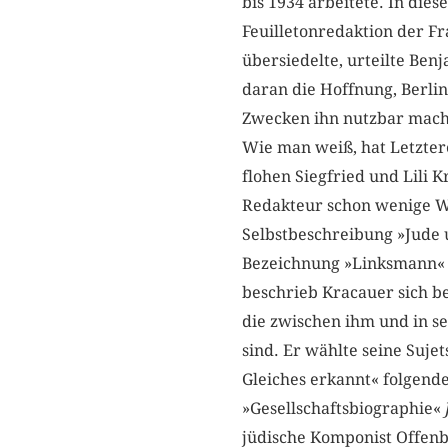
bis 1934 arbeitete. In dies
Feuilletonredaktion der Fr
übersiedelte, urteilte Benj
daran die Hoffnung, Berli
Zwecken ihn nutzbar mach
Wie man weiß, hat Letzter
flohen Siegfried und Lili K
Redakteur schon wenige Wo
Selbstbeschreibung »Jude
Bezeichnung »Linksmann« – 
beschrieb Kracauer sich be
die zwischen ihm und in se
sind. Er wählte seine Suje
Gleiches erkannt« folgende
»Gesellschaftsbiographie«
jüdische Komponist Offenb