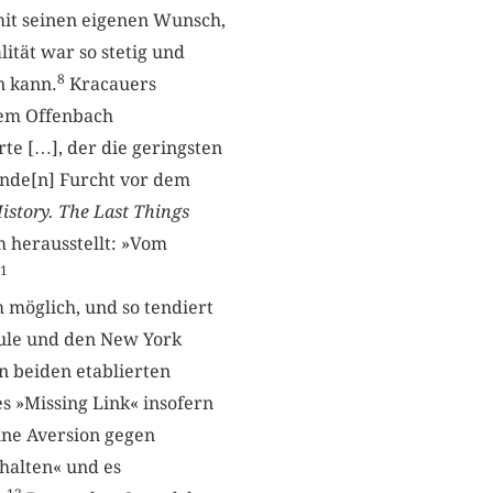
mit seinen eigenen Wunsch,
ität war so stetig und
8
n kann.
Kracauers
dem Offenbach
te […], der die geringsten
gende[n] Furcht vor dem
istory. The Last Things
 herausstellt: »Vom
1
 möglich, und so tendiert
hule und den New York
n beiden etablierten
 ­»Missing Link« insofern
eine Aversion gegen
halten« und es