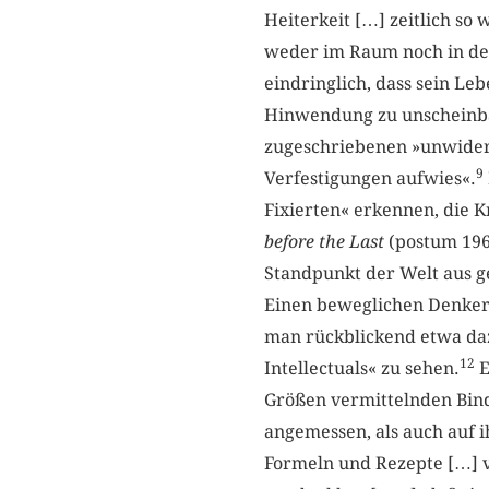
Heiterkeit […] zeitlich so
weder im Raum noch in der 
eindringlich, dass sein Le
Hinwendung zu unscheinba
zugeschriebenen »unwiders
9
Verfestigungen aufwies«.
Fixierten« erkennen, die K
before the Last
(postum 19
Standpunkt der Welt aus g
Einen beweglichen Denker 
man rückblickend etwa daz
12
Intellectuals« zu sehen.
E
Größen vermittelnden Binde
angemessen, als auch auf i
Formeln und Rezepte […] ve