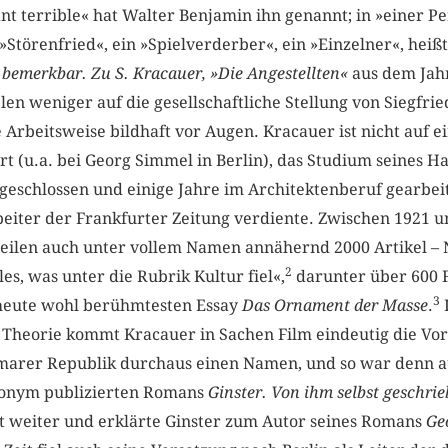
 terrible« hat Walter Benjamin ihn genannt; in »einer Per
Störenfried«, ein »Spielverderber«, ein »Einzelner«, heiß
 bemerkbar. Zu S. Kracauer, »Die Angestellten«
aus dem Jah
n weniger auf die gesellschaftliche Stellung von Siegfri
Arbeitsweise bildhaft vor Augen. Kracauer ist nicht auf ei
ert (u.a. bei Georg Simmel in Berlin), das Studium seines 
eschlossen und einige Jahre im Architektenberuf gearbeit
eiter der Frankfurter Zeitung verdiente. Zwischen 1921 u
ilen auch unter vollem Namen annähernd 2000 Artikel – N
2
les, was unter die Rubrik Kultur fiel«,
darunter über 600 F
3
 heute wohl berühmtesten Essay
Das Ornament der Masse
.
I
 Theorie kommt Kracauer in Sachen Film eindeutig die Vor
marer Republik durchaus einen Namen, und so war denn au
nonym publizierten Romans
Ginster. Von ihm selbst geschri
nt weiter und erklärte Ginster zum Autor seines Romans
Ge