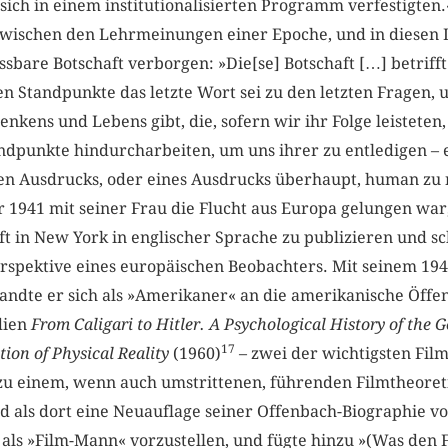
sich in einem institutionalisierten Programm verfestigten.
wischen den Lehrmeinungen einer Epoche, und in diesen L
sbare Botschaft verborgen: »Die[se] Botschaft […] betrifft
n Standpunkte das letzte Wort sei zu den letzten Fragen, u
nkens und Lebens gibt, die, sofern wir ihr Folge leisteten,
dpunkte hindurcharbeiten, um uns ihrer zu entledigen – e
en Ausdrucks, oder eines Ausdrucks überhaupt, human zu
 1941 mit seiner Frau die Flucht aus Europa gelungen war,
t in New York in englischer Sprache zu publizieren und s
erspektive eines europäischen Beobachters. Mit seinem 19
ndte er sich als »Amerikaner« an die amerikanische Öffent
dien
From Caligari to Hitler. A Psychological History of the
17
ion of Physical Reality
(1960)
– zwei der wichtigsten Fil
zu einem, wenn auch umstrittenen, führenden Filmtheoret
 als dort eine Neuauflage seiner Offenbach-­Biographie
vo
als »Film-Mann« vorzustellen, und fügte hinzu »(Was den Fi