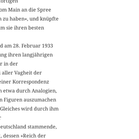
dortigen
 vom Main an die Spree
rn zu haben«, und knüpfte
m sie ihren besten
nd am 28. Februar 1933
ung ihren ­langjährigen
r in der
i aller Vagheit der
seiner ­Korrespondenz
h etwa durch ­Analogien,
n ­Figuren ­auszu­machen
­»Gleiches wird durch ihm
r
 Deutschland stammende,
, dessen »Reich der