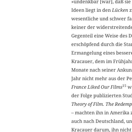
»undenkbar [war], daß sie 
Ideen liegt in den
Lücken
z
wesentliche und schwer fas
keiner der widerstreitende
Gegenteil eine Weise des De
erschöpfend durch die Stan
Ermangelung eines besser
Kracauer, dem im Frühjahr
Monate nach seiner Ankunf
Jahr nicht mehr aus der P
15
France Liked Our Films
wa
der Folge publizierten Stu
Theory of Film. The Redempt
– machten ihn in Amerika 
auch nach Deutschland, und
Kracauer darum, ihn nicht 