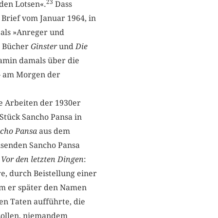
23
den Lotsen«.
Dass
n Brief vom Januar 1964, in
) als »Anreger und
n Bücher
Ginster
und
Die
amin damals über die
– am Morgen der
ne Arbeiten der 1930er
 Stück Sancho Pansa in
ncho Pansa
aus dem
isenden ­Sancho Pansa
Vor den ­letzten ­Dingen
:
e, durch Beistellung einer
em er später den Namen
en Taten aufführte, die
sollen, niemandem