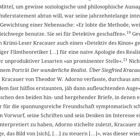
Mittel, um gewisse soziologische und philosophische Auss
Understatement abtun will, war seine jahrzehntelange inte
Gewichtung einer Nebensache: »Er lobte die Methode, weil
19
eichwege benutze. Sie sei für Detektive geschaffen«.
Gew
 Krimi-Leser ­Kracauer auch einen »Detektiv des Kinos« g
iger Filmtheoretiker […] für eine naive Apologie des Reali
21
er unproduktiver Lesarten »an prominenter Stelle«.
Nicht
inem Porträt
Der wunderliche Realist. Über Siegfried Kracau
ed Kracauer von Theodor W. Adorno verfasste, durchaus a
dem fast hilflos erstaunten, jäh dann aufleuchtenden Auge«
schen den beiden hin- und hergehender Briefe, in denen ei
 für die spannungsreiche Freundschaft symptomatisch sc
Vorwurf, seine Schriften und sein Denken im Interesse e
terpretiert zu haben, Adorno stichelte zuletzt, Kracauer 
nge, das Bild von [sich], […] zu steuern […]«, was dieser 