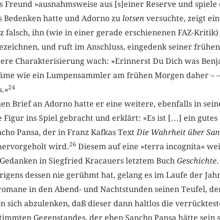
ls Freund »ausnahmsweise aus [s]einer Reserve und spiele 
us Bedenken hatte und Adorno zu
lotsen
versuchte, zeigt ei
z falsch, ihn (wie in einer gerade erschienenen FAZ-Kritik
bezeichnen, und ruft im Anschluss, eingedenk seiner frühe
ere Charakterisierung wach: »Erinnerst Du Dich was Benj
 käme wie ein Lumpensammler am ­frühen Morgen daher – 
24
s.«
n Brief an Adorno hatte er eine weitere, ebenfalls in sei
Figur ins Spiel gebracht und erklärt: »Es ist […] ein gutes
cho Pansa, der in Franz Kafkas Text
Die Wahrheit über Sa
26
hervorgeholt wird.
Diesem auf eine »terra incognita« we
 Gedanken in Siegfried Kracauers letztem Buch
Geschichte. 
rigens dessen nie gerühmt hat, gelang es im Laufe der Jahr
romane in den Abend- und Nachtstunden seinen Teufel, d
n sich abzulenken, daß dieser dann haltlos die verrücktest
timmten Gegenstandes, der eben Sancho Pansa hätte sein 