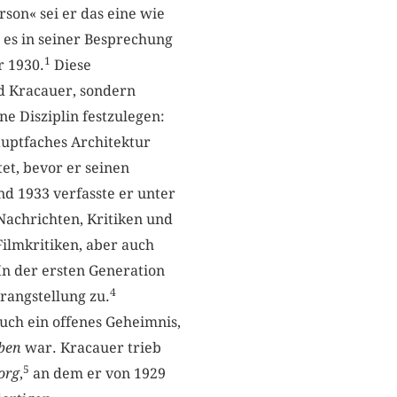
son« sei er das eine wie
t es in seiner Besprechung
1
r 1930.
Diese
ed Kracauer, sondern
ne Disziplin festzulegen:
Hauptfaches Architektur
et, bevor er seinen
nd 1933 verfasste er unter
achrichten, Kritiken und
ilmkritiken, aber auch
n der ersten Generation
4
rangstellung zu.
ch ein offenes Geheimnis,
eben
war. Kracauer trieb
5
org
,
an dem er von 1929