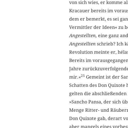
von sich wies, er komme a
Kracauer bereits im vora
dem er bemerkt, es sei gan
Vermittler der Ideen« zu 
Angestellten,
eine ganz and
Angestellten
schrieb? Ich
Revolution meinte er, héla
Bereits im vorausgegangene
Jahre zurückzuverfolgende 
25
mir.«
Gemeint ist der San
Schatten des Don Quixote 
gelten die abschließenden
»Sancho Pansa, der sich üb
Menge Ritter- und Räuber
Don Quixote gab, derart vo
aber mangels eines vorbes