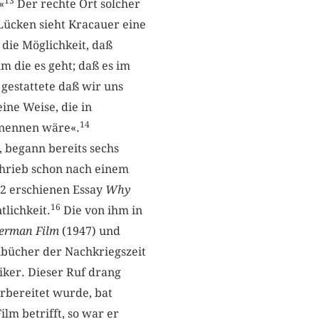
13
«
Der rechte Ort solcher
ücken sieht Kracauer eine
 die Möglichkeit, daß
m die es geht; daß es im
 gestattete daß wir uns
ine Weise, die in
14
 nennen wäre«.
 begann bereits sechs
chrieb schon nach einem
42 erschienen Essay
Why
16
lichkeit.
Die von ihm in
 German Film
(1947)
und
m­bücher der Nachkriegszeit
iker. Dieser Ruf drang
rbereitet wurde, bat
lm betrifft, so war er