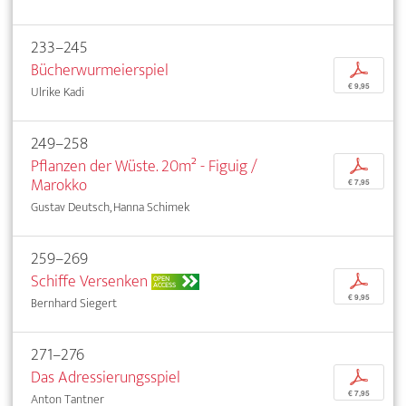
233–245
Bücherwurmeierspiel
p
€ 9,95
Ulrike Kadi
249–258
Pflanzen der Wüste. 20m² - Figuig /
p
Marokko
€ 7,95
Gustav Deutsch, Hanna Schimek
259–269
Schiffe Versenken
p
OPEN
ACCESS
€ 9,95
Bernhard Siegert
271–276
Das Adressierungsspiel
p
€ 7,95
Anton Tantner