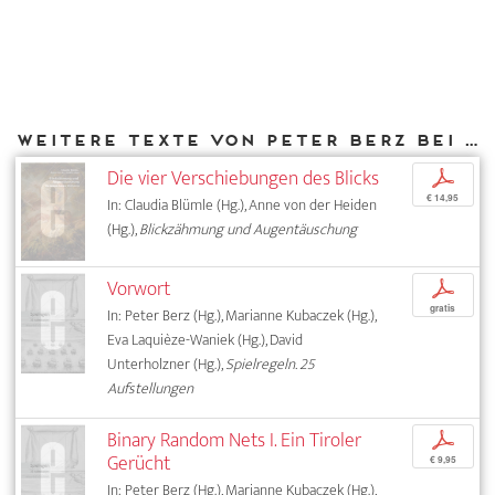
Weitere Texte von Peter Berz bei DIAPHANES
Die vier Verschiebungen des Blicks
p
€ 14,95
In: Claudia Blümle (Hg.), Anne von der Heiden
(Hg.),
Blickzähmung und Augentäuschung
Vorwort
p
gratis
In: Peter Berz (Hg.), Marianne Kubaczek (Hg.),
Eva Laquièze-Waniek (Hg.), David
Unterholzner (Hg.),
Spielregeln. 25
Aufstellungen
Binary Random Nets I. Ein Tiroler
p
Gerücht
€ 9,95
In: Peter Berz (Hg.), Marianne Kubaczek (Hg.),