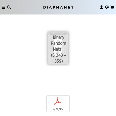
Diaphanes
Binary
Random
Nets II
(S. 343 –
359)
p
€ 9,95