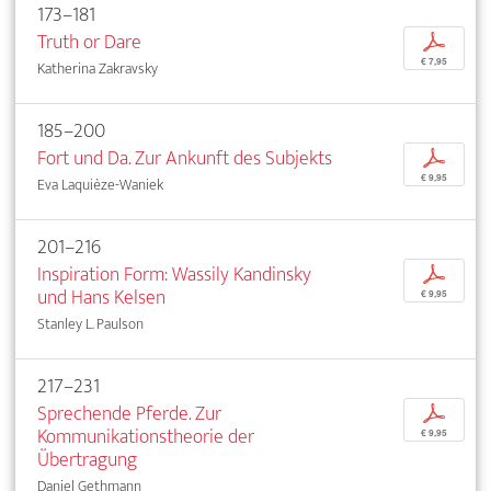
173–181
Truth or Dare
p
€ 7,95
Katherina Zakravsky
185–200
Fort und Da. Zur Ankunft des Subjekts
p
€ 9,95
Eva Laquièze-Waniek
201–216
Inspiration Form: Wassily Kandinsky
p
und Hans Kelsen
€ 9,95
Stanley L. Paulson
217–231
Sprechende Pferde. Zur
p
Kommunikationstheorie der
€ 9,95
Übertragung
Daniel Gethmann