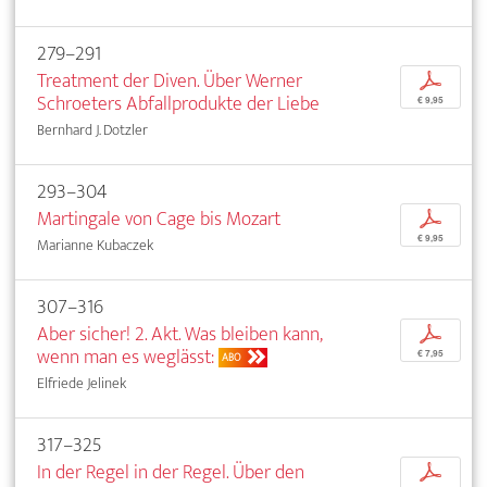
279–291
Treatment der Diven. Über Werner
p
Schroeters Abfallprodukte der Liebe
€ 9,95
Bernhard J. Dotzler
293–304
Martingale von Cage bis Mozart
p
€ 9,95
Marianne Kubaczek
307–316
Aber sicher! 2. Akt. Was bleiben kann,
p
wenn man es weglässt:
€ 7,95
ABO
Elfriede Jelinek
317–325
In der Regel in der Regel. Über den
p