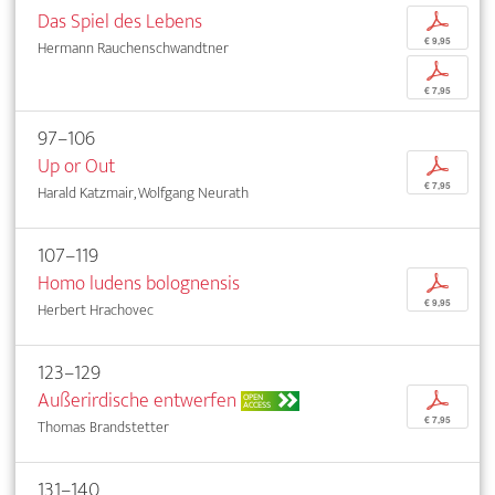
Das Spiel des Lebens
p
€ 9,95
Hermann Rauchenschwandtner
p
€ 7,95
97–106
Up or Out
p
€ 7,95
Harald Katzmair, Wolfgang Neurath
107–119
Homo ludens bolognensis
p
€ 9,95
Herbert Hrachovec
123–129
Außerirdische entwerfen
p
OPEN
ACCESS
€ 7,95
Thomas Brandstetter
131–140