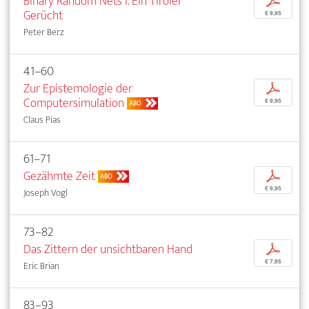
Binary Random Nets I. Ein Tiroler
p
Gerücht
€ 9,95
Peter Berz
41–60
Zur Epistemologie der
p
Computersimulation
€ 9,95
ABO
Claus Pias
61–71
Gezähmte Zeit
p
ABO
€ 9,95
Joseph Vogl
73–82
Das Zittern der unsichtbaren Hand
p
€ 7,95
Eric Brian
83–93