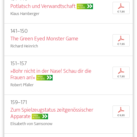
Potlatsch und Verwandtschaft
p
OPEN
ACCESS
€ 7,95
Klaus Hamberger
141–150
The Green Eyed Monster Game
p
€ 7,95
Richard Heinrich
151–157
»Bohr nicht in der Nase! Schau dir die
p
Frauen an!«
OPEN
€ 7,95
ACCESS
Robert Pfaller
159–171
Zum Spielzeugstatus zeitgenössischer
p
Apparate
OPEN
€ 9,95
ACCESS
Elisabeth von Samsonow