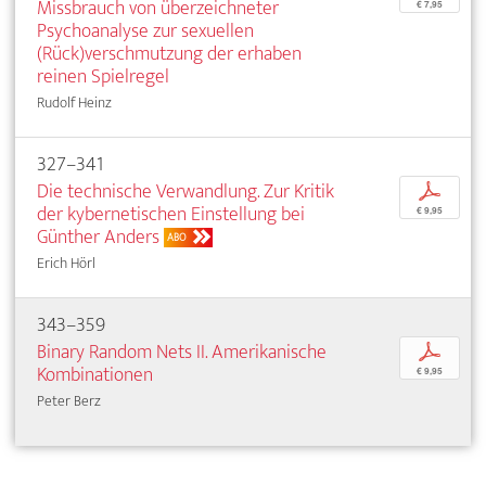
Missbrauch von überzeichneter
€ 7,95
Psychoanalyse zur sexuellen
(Rück)verschmutzung der erhaben
reinen Spielregel
Rudolf Heinz
327–341
Die technische Verwandlung. Zur Kritik
p
der kybernetischen Einstellung bei
€ 9,95
Günther Anders
ABO
Erich Hörl
343–359
Binary Random Nets II. Amerikanische
p
Kombinationen
€ 9,95
Peter Berz