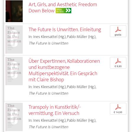
Art, Girls, and Aesthetic Freedom
Down Below
OPEN
ACCESS
The Future Is Unwritten. Einleitung
p
gratis
In: Ines Kleesattel (Hg.), Pablo Müller (Hg.),
The Future Is Unwritten
Über ExpertInnen, Kollaborationen
p
und kunstbezogene
€ 9,95
Multiperspektivität. Ein Gespräch
mit Claire Bishop
In: Ines Kleesattel (Hg.), Pablo Müller (Hg.),
The Future Is Unwritten
Transpoly in Kunstkritik/-
p
vermittlung. Ein Versuch
€ 14,95
In: Ines Kleesattel (Hg.), Pablo Müller (Hg.),
The Future Is Unwritten