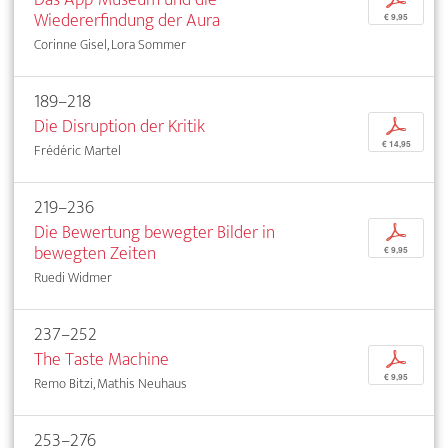
Wiedererfindung der Aura
€ 9,95
Corinne Gisel, Lora Sommer
189–218
Die Disruption der Kritik
p
€ 14,95
Frédéric Martel
219–236
Die Bewertung bewegter Bilder in
p
bewegten Zeiten
€ 9,95
Ruedi Widmer
237–252
The Taste Machine
p
€ 9,95
Remo Bitzi, Mathis Neuhaus
253–276