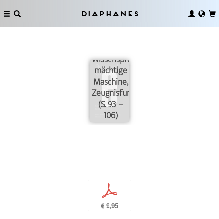
Diaphanes
Archiv –
Wissensproduzent,
mächtige
Maschine,
Zeugnisfunktion
(S. 93 –
106)
p
€ 9,95