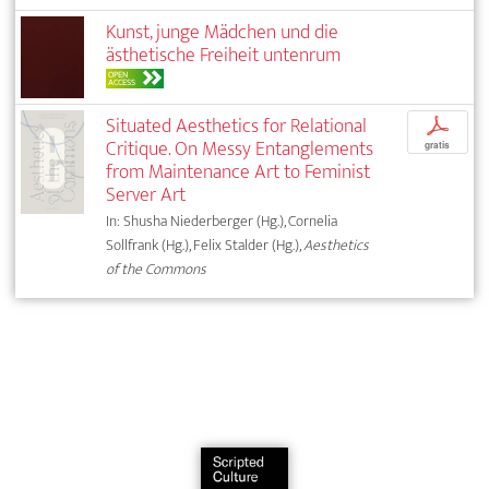
Kunst, junge Mädchen und die
ästhetische Freiheit untenrum
OPEN
ACCESS
Situated Aesthetics for Relational
p
Critique. On Messy Entanglements
gratis
from Maintenance Art to Feminist
Server Art
In: Shusha Niederberger (Hg.), Cornelia
Sollfrank (Hg.), Felix Stalder (Hg.),
Aesthetics
of the Commons