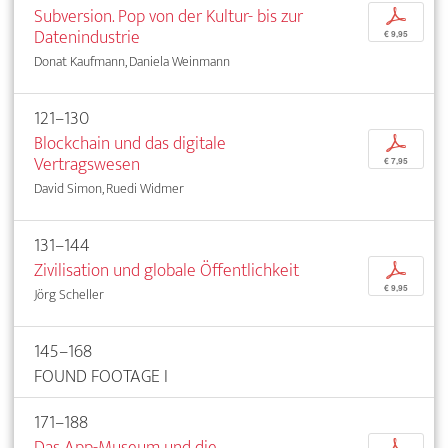
Subversion. Pop von der Kultur- bis zur
p
Datenindustrie
€ 9,95
Donat Kaufmann, Daniela Weinmann
121–130
Blockchain und das digitale
p
Vertragswesen
€ 7,95
David Simon, Ruedi Widmer
131–144
Zivilisation und globale Öffentlichkeit
p
€ 9,95
Jörg Scheller
145–168
FOUND FOOTAGE I
171–188
Das App-Museum und die
p