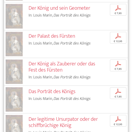
Der König und sein Geometer
p
€ 7,95
In: Louis Marin,
Das Porträt des Königs
Der Palast des Fürsten
p
€ 12,95
In: Louis Marin,
Das Porträt des Königs
Der König als Zauberer oder das
p
Fest des Fürsten
€ 7,95
In: Louis Marin,
Das Porträt des Königs
Das Porträt des Königs
p
€ 7,95
In: Louis Marin,
Das Porträt des Königs
Der legitime Ursurpator oder der
p
schiffbrüchige König
€ 12,95