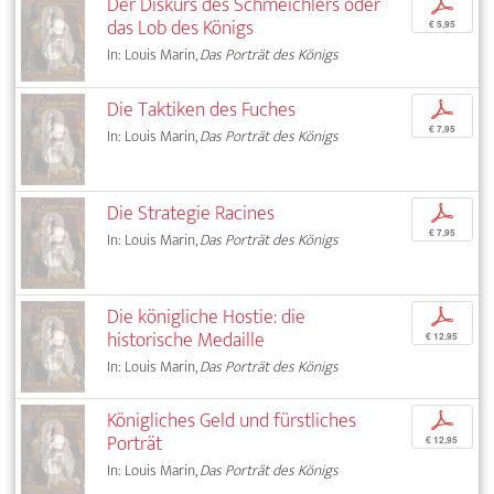
Der Diskurs des Schmeichlers oder
p
das Lob des Königs
€ 5,95
In: Louis Marin,
Das Porträt des Königs
Die Taktiken des Fuches
p
€ 7,95
In: Louis Marin,
Das Porträt des Königs
Die Strategie Racines
p
€ 7,95
In: Louis Marin,
Das Porträt des Königs
Die königliche Hostie: die
p
historische Medaille
€ 12,95
In: Louis Marin,
Das Porträt des Königs
Königliches Geld und fürstliches
p
Porträt
€ 12,95
In: Louis Marin,
Das Porträt des Königs