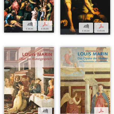
b
p
b
p
€ 39,95
€ 39,95
€ 45,00
€ 45,00
p
b