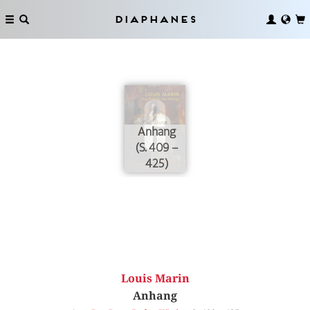
Diaphanes
Anhang
(S. 409 –
425)
Louis Marin
Anhang