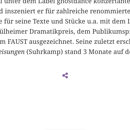
l unter dem Label ghostdance konzertant
d inszeniert er für zahlreiche renommiert
 für seine Texte und Stücke u.a. mit dem L
ülheimer Dramatikpreis, dem Publikumsp
m FAUST ausgezeichnet. Seine zuletzt ers
eisungen
(Suhrkamp) stand 3 Monate auf de