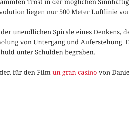
dammten Trost in der möglichen Sinnhaftig
olution liegen nur 500 Meter Luftlinie vo
 der unendlichen Spirale eines Denkens, d
lung von Untergang und Auferstehung. Die
Schuld unter Schulden begraben.
nden für den Film
un gran casino
von Danie