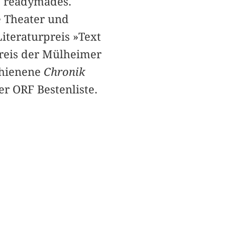
e readymades.
e Theater und
iteraturpreis »Text
reis der Mülheimer
chienene
Chronik
r ORF Bestenliste.