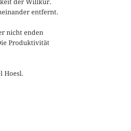
keit der Willkür.
neinander entfernt.
er nicht enden
 Produk­tivität
l Hoesl.