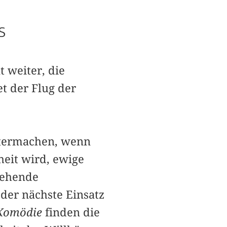
s
lt weiter, die
t der Flug der
itermachen, wenn
eit wird, ewige
iehende
der nächste ­Einsatz
 Komödie
finden die