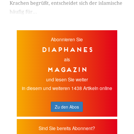
Krachen begrüßt, entscheidet sich der islamische
häufig für...
Abonnieren Sie
diaphanes
als
Magazin
und lesen Sie weiter
in diesem und weiteren 1438 Artikeln online
Zu den Abos
Sind Sie bereits Abonnent?