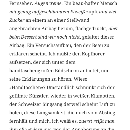
Fernseher.
Augencreme.
Ein beau-hafter Mensch
mit genug aufgeschäumtem Eiweiß
zupft
und viel
Zucker
an einem an einer Stellwand
angebrachten Airbag herum, flachgedrückt,
aber
beim Dessert sind wir noch nicht
, gefaltet dieser
Airbag. Ein Versuchsaufbau, den der Beau zu
erklären scheint. Ich müßte den Kopfhörer
aufsetzen, der sich unter dem
handtaschengroßen Bildschirm anbietet, um
seine Erklärungen zu hören. Wieso
»Handtaschen«? Umständlich schminkt sich der
gefilmte Künstler, wieder in weißen Klamotten,
der Schweizer Singsang derweil scheint Luft zu
holen, diese Langsamkeit, die mich vom Abstieg
fernhält und mich, ich weiß es,
zuerst reißt man
ihm alle Federn aus
, von der Annäherung an die