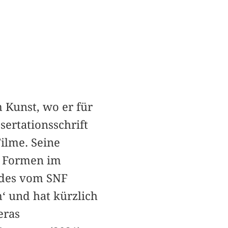
m Kunst, wo er für
sertationsschrift
Filme. Seine
e Formen im
 des vom SNF
‘ und hat kürzlich
eras