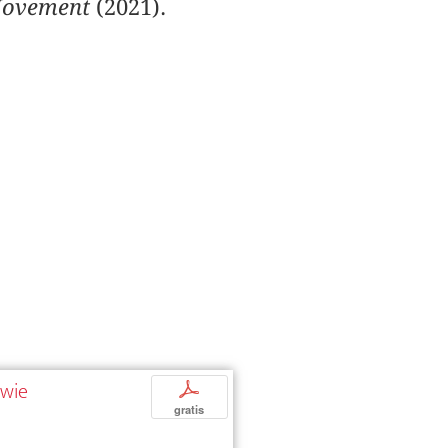
-Movement
(2021).
owie
p
gratis