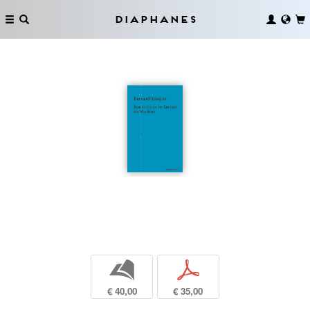
Diaphanes
b
p
€ 40,00
€ 35,00