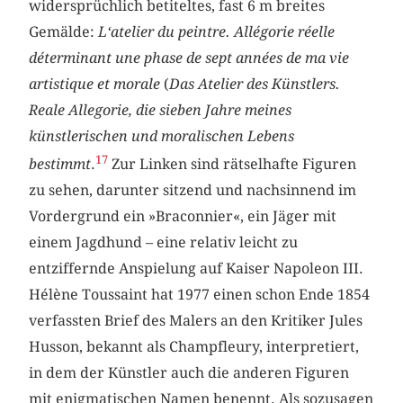
widersprüchlich betiteltes, fast 6 m breites
Gemälde:
L‘atelier du peintre. Allégorie réelle
déterminant une phase de sept années de ma vie
artistique et morale
(
Das Atelier des Künstlers.
Reale Allegorie, die sieben Jahre meines
künstlerischen und moralischen Lebens
17
bestimmt
.
Zur Linken sind rätselhafte Figuren
zu sehen, darunter sitzend und nachsinnend im
Vordergrund ein »Braconnier«, ein Jäger mit
einem Jagdhund – eine relativ leicht zu
entziffernde Anspielung auf Kaiser Napoleon III.
Hélène Toussaint hat 1977 einen schon Ende 1854
verfassten Brief des Malers an den Kritiker Jules
Husson, bekannt als Champfleury, interpretiert,
in dem der Künstler auch die anderen Figuren
mit enigmatischen Namen benennt. Als sozusagen