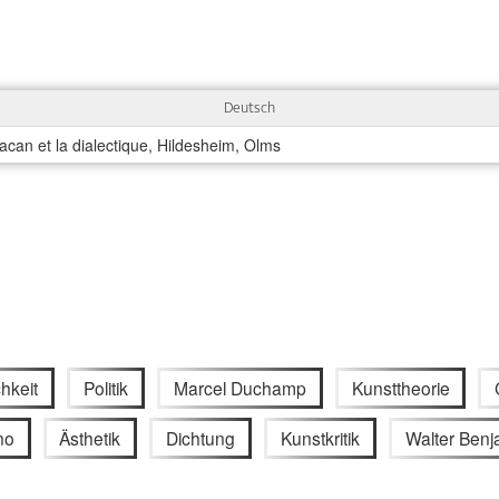
Deutsch
acan et la dialectique, Hildesheim, Olms
chkeit
Politik
Marcel Duchamp
Kunsttheorie
no
Ästhetik
Dichtung
Kunstkritik
Walter Benj