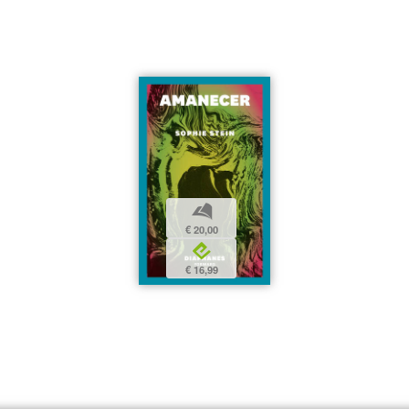
b
€ 20,00
e
€ 16,99