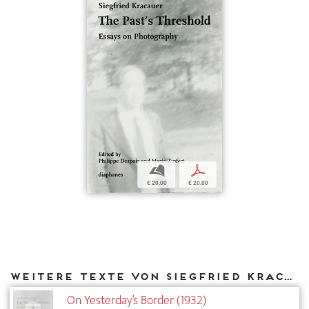
b
p
€ 20,00
€ 20,00
Weitere Texte von Siegfried Kracauer bei DIAPHANES
On Yesterday’s Border (1932)