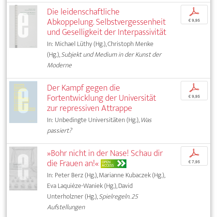
Die leidenschaftliche
p
Abkoppelung. Selbstvergessenheit
€ 9,95
und Geselligkeit der Interpassivität
In: Michael Lüthy (Hg.), Christoph Menke
(Hg.),
Subjekt und Medium in der Kunst der
Moderne
Der Kampf gegen die
p
Fortentwicklung der Universität
€ 9,95
zur repressiven Attrappe
In: Unbedingte Universitäten (Hg.),
Was
passiert?
»Bohr nicht in der Nase! Schau dir
p
die Frauen an!«
OPEN
€ 7,95
ACCESS
In: Peter Berz (Hg.), Marianne Kubaczek (Hg.),
Eva Laquièze-Waniek (Hg.), David
Unterholzner (Hg.),
Spielregeln. 25
Aufstellungen