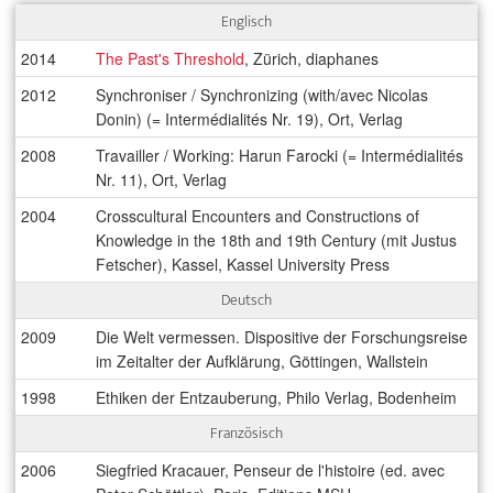
Englisch
2014
The Past's Threshold
, Zürich, diaphanes
2012
Synchroniser / Synchronizing (with/avec Nicolas
Donin) (= Intermédialités Nr. 19), Ort, Verlag
2008
Travailler / Working: Harun Farocki (= Intermédialités
Nr. 11), Ort, Verlag
2004
Crosscultural Encounters and Constructions of
Knowledge in the 18th and 19th Century (mit Justus
Fetscher), Kassel, Kassel University Press
Deutsch
2009
Die Welt vermessen. Dispositive der Forschungsreise
im Zeitalter der Aufklärung, Göttingen, Wallstein
1998
Ethiken der Entzauberung, Philo Verlag, Bodenheim
Französisch
2006
Siegfried Kracauer, Penseur de l'histoire (ed. avec