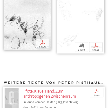
p
b
p
€ 39,95
€ 45,00
€ 45,00
Weitere Texte von Peter Risthaus bei DIAPHANES
Pfote, Klaue, Hand. Zum
p
anthropogenen Zwischenraum
€ 9,95
In: Anne von der Heiden (Hg.), Joseph Vogl
(Hg.),
Politische Zoologie