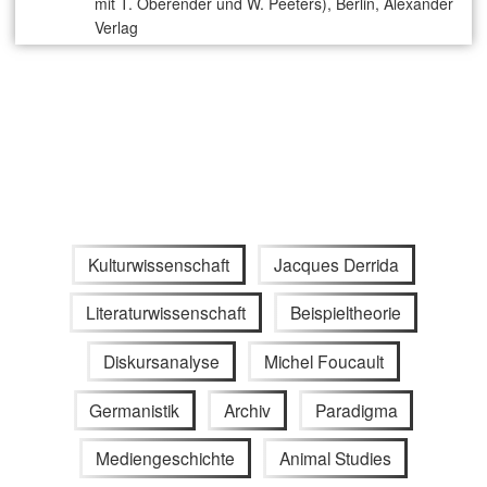
mit T. Oberender und W. Peeters), Berlin, Alexander
Verlag
Kulturwissenschaft
Jacques Derrida
Literaturwissenschaft
Beispieltheorie
Diskursanalyse
Michel Foucault
Germanistik
Archiv
Paradigma
Mediengeschichte
Animal Studies