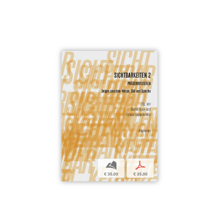
b
p
€ 35,00
€ 35,00