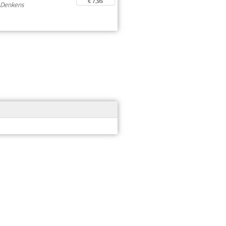
€ 7,95
n Denkens