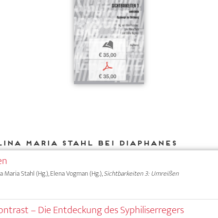
b
€ 35,00
p
€ 35,00
Lina Maria Stahl bei DIAPHANES
en
ina Maria Stahl (Hg.), Elena Vogman (Hg.),
Sichtbarkeiten 3: Umreißen
ontrast – Die Entdeckung des Syphiliserregers