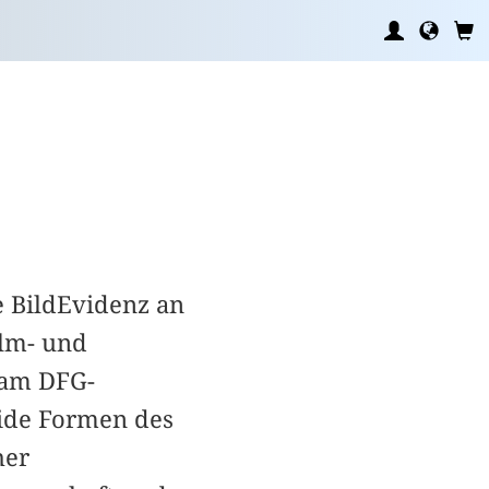
 Bild­Evidenz an
ilm- und
 am DFG-
ride Formen des
her