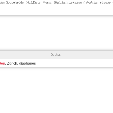
Fabian Goppelsröder (Hg.), Dieter Mersch (Hg.),
Sichtbarkeiten 4: Praktiken visuelle
Deutsch
ißen
, Zürich, diaphanes